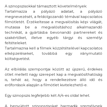
A szinopszisokkal támasztott követelmények:
Tartalmazza a pályázó adatait, a pályázó
megnevezését, a feldolgozandó témával kapcsolatos
filmötletét. Érzékeltesse a megvalósítás képi világát,
mutassa be a megvalósításhoz alkalmazandó
technikát, a gyártásba bevonandó partnereket és
szakértőket, illetve egyéb tárgyi és személyi
feltételeket.
Tartalmaznia kell a filmek közzétételével kapcsolatos
elképzeléseket, továbbá egy iránymutató
költségvetést.
Az elbírálás szempontjai között az újszerű, érdekes
ötlet mellett nagy szerepet kap a megvalósíthatóság
is, tehát az, hogy a rendelkezésre álló idő és
erőforrások alapján a filmötlet kivitelezhető-e.
Egy szinopszis legfeljebb két A/4-es oldal lehet.
A benyújtott szinopszisokat harmadik személynek