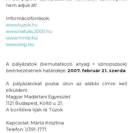
nem adjuk át!
Információforrások:
www.tuzok.hu
www.natura.2000.hu
www.mme.hu
www.knp.hu
A pályázatok (bemutatkozó anyag + szinopszisok)
beérkezésének határideje:
2007. február 21. szerda
A pályázatokat postai úton az alábbi címre kell
elküldeni:
Magyar Madártani Egyesület
1121 Budapest, Költő u. 21.
A borítékra írják rá: Túzok
Kapcsolat: Márta Krisztina
Telefon: 1/391-1771