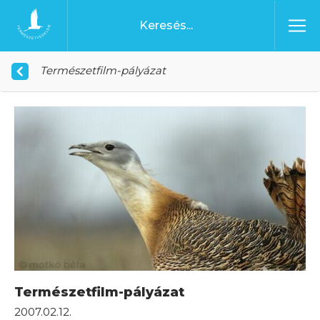
Ugrás a tartalomhoz
Főoldal
Természetfilm-pályázat
Természetfilm-pályázat
2007.02.12.