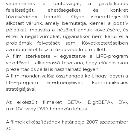
védelmének a fontosságát, a gazdálkodók
felelősségét, lehetőségeiket, és konkrét
túzokvédelmi teendőit. Olyan ismeretterjesztő
alkotást várunk, amely bemutatja, kiemeli a pozitív
példákat, motiválja a nézőket annak követésére, és
elítéli a negatívumokat, ugyanakkor nem kerüli el a
problémák felvetését sem. Következtetéseiben
azonban hitet tesz a túzok védelme mellett.
A film szerkezete – egyeztetve a LIFE-program
vezetőivel – alkalmassá teszi arra, hogy előadásokon
prezentációs céllal is használható legyen.
A film mondanivalója összhangba kell, hogy legyen a
LIFE-program eredményeivel, kommunikációs
stratégiájával.
Az elkészült filmeket BETA-, DigitBETA-, DV-,
miniDV- vagy DVD-hordozón kérjük.
A filmek elkészítésének határideje: 2007. szeptember
30.