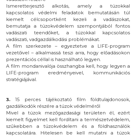
Ismeretterjesztő alkotás, amely a túzokkal
kapcsolatos védelmi feladatok bemutatásán túl
kiemelt célcsoportként kezeli a vadászokat,
bemutatja a túzokvédelem szempontjából fontos
vadászati teendőket, a túzokkal kapcsolatos
vadászati, vadgazdálkodási problémákat.
A film szerkezete – egyeztetve a LIFE-program
vezetőivel – alkalmassá teszi arra, hogy előadásokon
prezentációs céllal is használható legyen.
A film mondanivalója összhangba kell, hogy legyen a
LIFE-program eredményeivel, kommunikációs
stratégiájával.
3.
15 perces tájékoztató film földtulajdonosok,
gazdálkodók részére a túzok védelméről
Mivel a túzok mezőgazdasági területen él, ezért
kiemelt figyelmet kell fordítani a természetvédelem,
szűkebben a túzokvédelem és a földhasználók
kapcsolatára. Hitelesen be kell mutatni a túzok