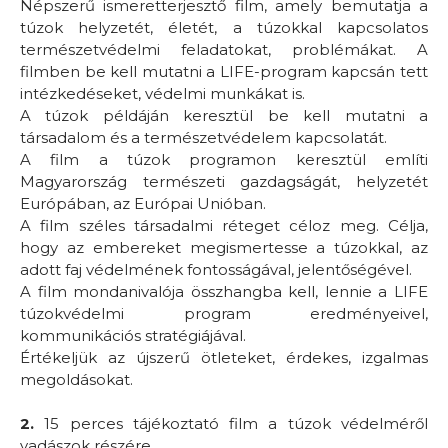
Népszerű ismeretterjesztő film, amely bemutatja a
túzok helyzetét, életét, a túzokkal kapcsolatos
természetvédelmi feladatokat, problémákat. A
filmben be kell mutatni a LIFE-program kapcsán tett
intézkedéseket, védelmi munkákat is.
A túzok példáján keresztül be kell mutatni a
társadalom és a természetvédelem kapcsolatát.
A film a túzok programon keresztül említi
Magyarország természeti gazdagságát, helyzetét
Európában, az Európai Unióban.
A film széles társadalmi réteget céloz meg. Célja,
hogy az embereket megismertesse a túzokkal, az
adott faj védelmének fontosságával, jelentőségével.
A film mondanivalója összhangba kell, lennie a LIFE
túzokvédelmi program eredményeivel,
kommunikációs stratégiájával.
Értékeljük az újszerű ötleteket, érdekes, izgalmas
megoldásokat.
2.
15 perces tájékoztató film a túzok védelméről
vadászok részére