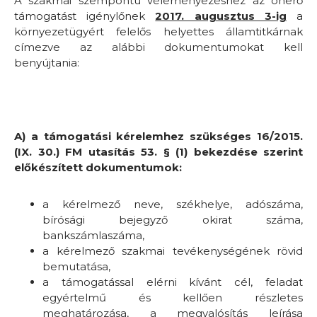
A szakmai szempontú véleményezéshez az önerő
támogatást igénylőnek
2017. augusztus 3-ig
a
környezetügyért felelős helyettes államtitkárnak
címezve az alábbi dokumentumokat kell
benyújtania:
A) a támogatási kérelemhez szükséges 16/2015.
(IX. 30.) FM utasítás 53. § (1) bekezdése szerint
előkészített dokumentumok:
a kérelmező neve, székhelye, adószáma,
bírósági bejegyző okirat száma,
bankszámlaszáma,
a kérelmező szakmai tevékenységének rövid
bemutatása,
a támogatással elérni kívánt cél, feladat
egyértelmű és kellően részletes
meghatározása, a megvalósítás leírása