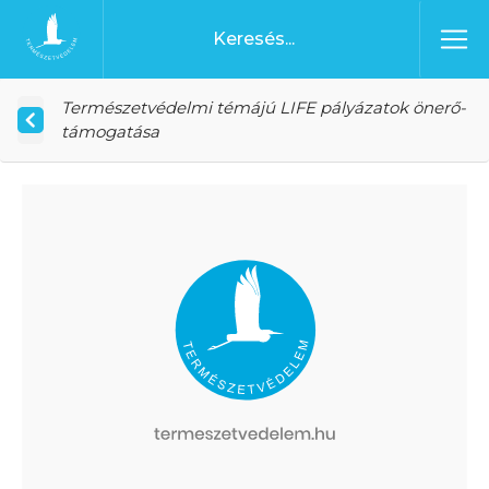
Ugrás a tartalomhoz
Főoldal
Természetvédelmi témájú LIFE pályázatok önerő-
támogatása