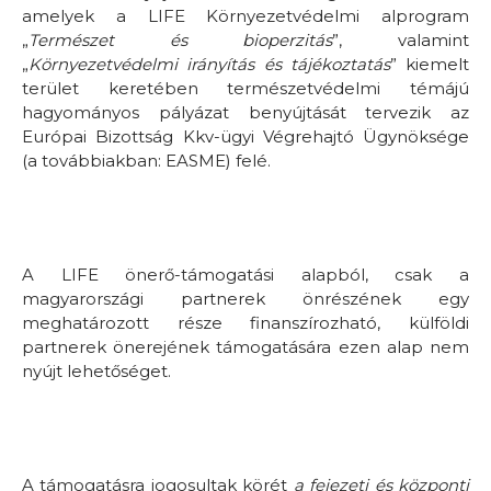
amelyek a LIFE Környezetvédelmi alprogram
„
Természet és bioperzitás
”, valamint
„
Környezetvédelmi irányítás és tájékoztatás
” kiemelt
terület keretében természetvédelmi témájú
hagyományos pályázat benyújtását tervezik az
Európai Bizottság Kkv-ügyi Végrehajtó Ügynöksége
(a továbbiakban: EASME) felé.
A LIFE önerő-támogatási alapból, csak a
magyarországi partnerek önrészének egy
meghatározott része finanszírozható, külföldi
partnerek önerejének támogatására ezen alap nem
nyújt lehetőséget.
A támogatásra jogosultak körét
a fejezeti és központi