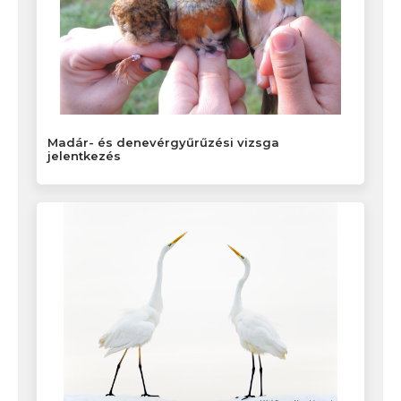
Madár- és denevérgyűrűzési vizsga
jelentkezés