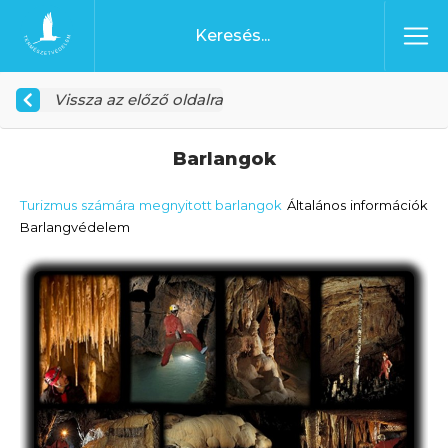
Ugrás a tartalomhoz
Főoldal
Vissza az előző oldalra
Barlangok
Turizmus számára megnyitott barlangok
Általános információk
Barlangvédelem