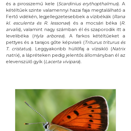
és a pirosszemű kele (
Scardinius erythopthalmus
). A
kétéltűek szinte valamennyi hazai faja megtalálható a
Fertő vidékén, legjellegzetesebbek a vízibékák (
Rana
kl. esculenta és R. lessonae
) és a mocsári béka (
R.
arvalis
), valamint nagy számban él és szaporodik itt a
levelibéka (
Hyla arborea
). A farkos kétéltűeket a
pettyes és a tarajos gőte képviseli (
Triturus triturus és
T. cristatus
). Leggyakoribb hüllőfaj a vízisikló (
Natrix
natrix
), a lápréteken pedig jelentős állományban él az
elevenszülő gyík (
Lacerta vivipara
).