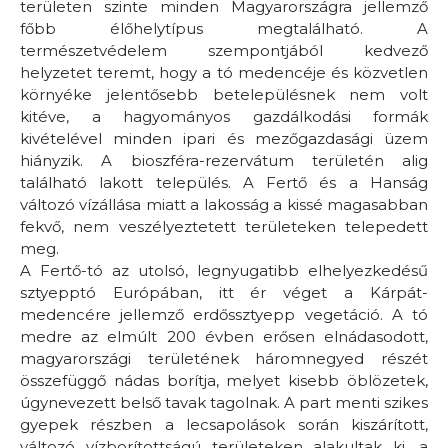
területen szinte minden Magyarországra jellemző
főbb élőhelytípus megtalálható. A
természetvédelem szempontjából kedvező
helyzetet teremt, hogy a tó medencéje és közvetlen
környéke jelentősebb betelepülésnek nem volt
kitéve, a hagyományos gazdálkodási formák
kivételével minden ipari és mezőgazdasági üzem
hiányzik. A bioszféra-rezervátum területén alig
található lakott település. A Fertő és a Hanság
változó vízállása miatt a lakosság a kissé magasabban
fekvő, nem veszélyeztetett területeken telepedett
meg.
A Fertő-tó az utolsó, legnyugatibb elhelyezkedésű
sztyepptó Európában, itt ér véget a Kárpát-
medencére jellemző erdőssztyepp vegetáció. A tó
medre az elmúlt 200 évben erősen elnádasodott,
magyarországi területének háromnegyed részét
összefüggő nádas borítja, melyet kisebb öblözetek,
úgynevezett belső tavak tagolnak. A part menti szikes
gyepek részben a lecsapolások során kiszárított,
változó vízborítottságú területeken alakultak ki, a