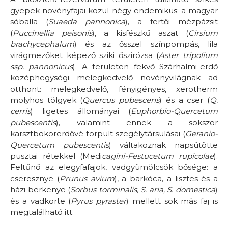
gyepek növényfajai közül négy endemikus: a magyar
sóballa (
Suaeda pannonica
), a fertői mézpázsit
(
Puccinellia peisonis
), a kisfészkű aszat (
Cirsium
brachycephalum
) és az ősszel színpompás, lila
virágmezőket képező sziki őszirózsa (
Aster tripolium
ssp. pannonicus
). A területen fekvő Szárhalmi-erdő
középhegységi melegkedvelő növényvilágnak ad
otthont: melegkedvelő, fényigényes, xerotherm
molyhos tölgyek (
Quercus pubescens
) és a cser (
Q.
cerris
) ligetes állományai (
Euphorbio-Quercetum
pubescentis
), valamint ennek a sokszor
karsztbokorerdővé törpült szegélytársulásai (
Geranio-
Quercetum pubescentis
) váltakoznak napsütötte
pusztai rétekkel (Medi
cagini-Festucetum rupicolae
).
Feltűnő az elegyfafajok, vadgyümölcsök bősége: a
cseresznye (
Prunus avium
), a barkóca, a lisztes és a
házi berkenye (
Sorbus
torminalis, S. aria, S. domestica
)
és a vadkörte (
Pyrus pyraster
) mellett sok más faj is
megtalálható itt.