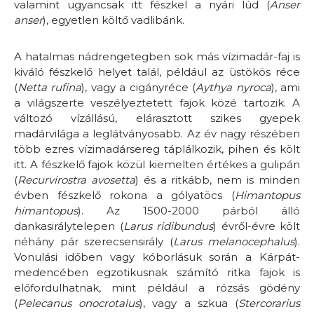
valamint ugyancsak itt fészkel a nyári lúd (
Anser
anser
), egyetlen költő vadlibánk.
A hatalmas nádrengetegben sok más vízimadár-faj is
kiváló fészkelő helyet talál, például az üstökös réce
(
Netta rufina
), vagy a cigányréce (
Aythya nyroca
), ami
a világszerte veszélyeztetett fajok közé tartozik. A
változó vízállású, elárasztott szikes gyepek
madárvilága a leglátványosabb. Az év nagy részében
több ezres vízimadársereg táplálkozik, pihen és költ
itt. A fészkelő fajok közül kiemelten értékes a gulipán
(
Recurvirostra avosetta
) és a ritkább, nem is minden
évben fészkelő rokona a gólyatöcs (
Himantopus
himantopus
). Az 1500-2000 párból álló
dankasirálytelepen (
Larus ridibundus
) évről-évre költ
néhány pár szerecsensirály (
Larus melanocephalus
).
Vonulási időben vagy kóborlásuk során a Kárpát-
medencében egzotikusnak számító ritka fajok is
előfordulhatnak, mint például a rózsás gödény
(
Pelecanus onocrotalus
), vagy a szkua (
Stercorarius