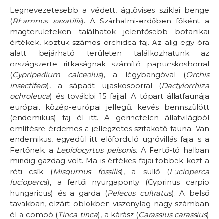
Legnevezetesebb a védett, ágtövises sziklai benge
(
Rhamnus saxatilis
). A Szárhalmi-erdőben főként a
magterületeken találhatók jelentősebb botanikai
értékek, köztük számos orchidea-faj. Az alig egy óra
alatt bejárható területen találkozhatunk az
országszerte ritkaságnak számító papucskosborral
(
Cypripedium calceolus
), a légybangóval (
Orchis
insectifera
), a sápadt ujjaskosborral (
Dactylorrhiza
ochroleuca
) és további 15 fajjal. A tópart állatfaunája
európai, közép-európai jellegű, kevés bennszülött
(endemikus) faj él itt. A gerinctelen állatvilágból
említésre érdemes a jellegzetes szitakötő-fauna. Van
endemikus, egyedül itt előforduló ugróvillás faja is a
Fertőnek, a
Lepidocyrtus peisonis
. A Fertő-tó halban
mindig gazdag volt. Ma is értékes fajai többek közt a
réti csík (
Misgurnus fossilis
), a süllő (
Lucioperca
lucioperca
), a fertői nyurgaponty (Cyprinus carpio
hungaricus) és a garda (
Pelecus cultratus
). A belső
tavakban, elzárt öblökben viszonylag nagy számban
él a compó (
Tinca tinca
), a kárász (
Carassius carassius
)