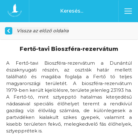
Ugrás a tartalomhoz
Főoldal
Vissza az előző oldalra
Fertő-tavi Bioszféra-rezervátum
A Fertő-tavi Bioszféra-rezervátum a Dunántúl
északnyugati részén, az osztrák határ mellett
található és magába foglalja a Fertő tó teljes
magyarországi területét. A bioszféra-rezervátum
1979-ben került kijelölésre, területe jelenleg 23193 ha.
A Fertő-tó, mint sztyepptó hatalmas kiterjedésű
nádasaival speciális élőhelyet teremt a rendkívül
gazdag vízi élővilág számára, de különlegesek a
partvidéken kialakult szikes gyepek, valamint a
kisebb területen fekvő, melegkedvelő fás élőhelyek,
sztyepprétek is.