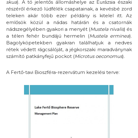
skua
). A tó jelentős állomáshelye az Eurázsia északi
részéről érkező lúdfélék csapatainak, a kevésbé zord
teleken akár több ezer példány is kitelel itt. Az
emlősök közül a nádas határán és a csatornák
nádszegélyében gyakori a menyét (
Mustela nivalis
) és
a télen fehér bundájú hermelin (
Mustela erminea
).
Bagolyköpetekben gyakran találhatjuk a nedves
rétek védett rágcsálóját, a jégkorszaki maradványnak
számító patkányfejű pockot (
Microtus oeconomus
).
A Fertő-tavi Bioszféra-rezervátum kezelési terve: