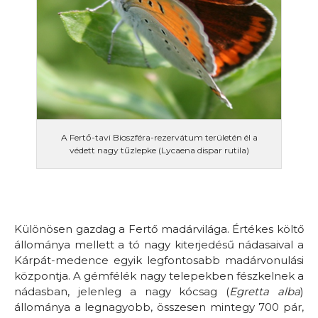
A Fertő-tavi Bioszféra-rezervátum területén él a
védett nagy tűzlepke (Lycaena dispar rutila)
Különösen gazdag a Fertő madárvilága. Értékes költő
állománya mellett a tó nagy kiterjedésű nádasaival a
Kárpát-medence egyik legfontosabb madárvonulási
központja. A gémfélék nagy telepekben fészkelnek a
nádasban, jelenleg a nagy kócsag (
Egretta alba
)
állománya a legnagyobb, összesen mintegy 700 pár,