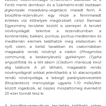
Fertő menti dombsor és a Szárhalmi-erdő tisztásain
jégkorszaki maradvány-vegetáció maradt fenn. A
bioszféra-rezervátum egy része a fennmaradt
értékes vízi élőhelyek megőrzését célzó Ramsari
Egyezmény területei között is szerepel. A terület
növényvilágát tekintve a rezervátumban a
kontinentális, balkáni, pontusi, pontus-mediterráni és
mediterrán elemek találhatók meg elsősorban. A
nyílt vízen, a belső tavakban és csatornákban
magasabb rendű növényt a nádon (
Phragmites
communis
), a keskenylevelű gyékényen (
Typha
angustifolia
) és a téli sáson (
Cladium mariscus
) kívül
alig találunk. A jól látható, magasabb rendű
növényvilágnál sokkal jelentősebb a tó alacsonyabb
rendű növényvilága, a lebegő parányszervezetek
(fitoplankton) mennyisége ugyanis 1-10 millió/liter
között ingadozik, az összes moszattömeg évenként
20 ezer tonnát tesz ki.
A bioszféra-rezervátum területén található szikes