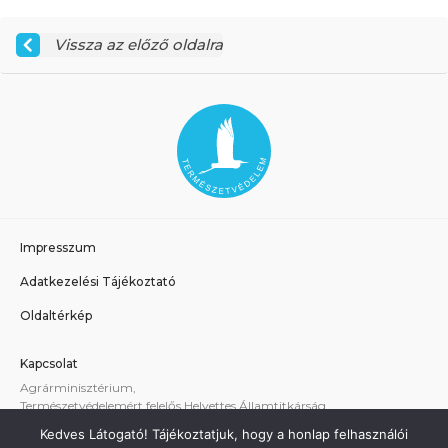
Vissza az előző oldalra
Impresszum
Adatkezelési Tájékoztató
Oldaltérkép
Kapcsolat
Agrárminisztérium,
Természetvédelemért felelős Helyettes Államtitkárság
E-mail:
tvhat@am.gov.hu
Kedves Látogató! Tájékoztatjuk, hogy a honlap felhasználói