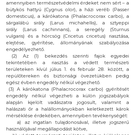
amennyiben természetvédelmi érdeket nem sért – a
bütykös hattyú
(Cygnus olor),
a házi veréb
(Passer
domesticus),
a kárókatona
(Phalacrocorax carbo),
a
sárgalábú sirály
(Larus michahellis),
a sztyeppi
sirály
(Larus cachinnans),
a seregély
(Sturnus
vulgaris)
és a hörcsög
(Cricetus cricetus)
riasztása,
elejtése, gyérítése, állományának szabályozása
engedélyezhető.
(2) Az (1) bekezdés szerinti fajok egyedei
tekintetében a riasztás a védett természeti
területeken kívül július 1. és február 28. között, a
repülőtereken és biztonsági övezetükben pedig
egész évben engedély nélkül végezhető.
(3) A kárókatona
(Phalacrocorax carbo)
gyérítését
engedély nélkül végezheti a külön jogszabályok
alapján kijelölt vadászatra jogosult, valamint a
halászati őr a halállományokban keletkezett károk
mérséklése érdekében, amennyiben tevékenységét:
a)
az ingatlan tulajdonosával, illetve jogszerű
használójával megállapodást kötve,