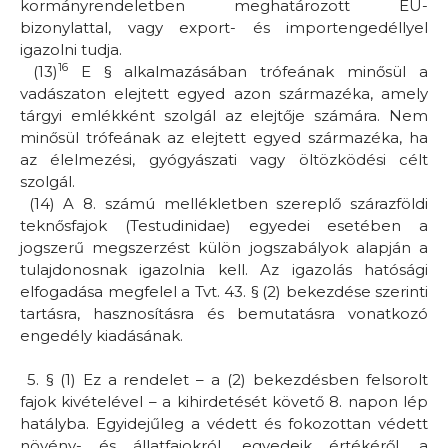
kormányrendeletben meghatározott EU-
bizonylattal, vagy export- és importengedéllyel
igazolni tudja.
16
(13)
E § alkalmazásában trófeának minősül a
vadászaton elejtett egyed azon származéka, amely
tárgyi emlékként szolgál az elejtője számára. Nem
minősül trófeának az elejtett egyed származéka, ha
az élelmezési, gyógyászati vagy öltözködési célt
szolgál.
(14) A 8. számú mellékletben szereplő szárazföldi
teknősfajok
(Testudinidae)
egyedei esetében a
jogszerű megszerzést külön jogszabályok alapján a
tulajdonosnak igazolnia kell. Az igazolás hatósági
elfogadása megfelel a Tvt. 43. § (2) bekezdése szerinti
tartásra, hasznosításra és bemutatásra vonatkozó
engedély kiadásának.
5. §
(1) Ez a rendelet – a (2) bekezdésben felsorolt
fajok kivételével – a kihirdetését követő 8. napon lép
hatályba. Egyidejűleg a védett és fokozottan védett
növény- és állatfajokról, egyedeik értékéről, a