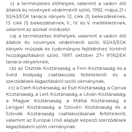
c)
a természetes élőhelyek, valamint a vadon élő
állatok és növények védelméről szóló, 1992. május 21-i
92/43/EGK tanácsi irányelv 12. cikk (1) bekezdésének,
13. cikk (1) bekezdésének, II., IV. és V. mellékletének,
valamint az azokat módosító
ca)
a természetes élőhelyek, valamint a vadon élő
állatok és növények védelméről szóló 92/43/EGK
irányelv műszaki és tudományos fejlődéshez történő
hozzáigazításáról szóló, 1997. október 27-i 97/62/EK
tanácsi irányelvnek,
cb)
az Osztrák Köztársaság, a Finn Köztársaság és a
Svéd Királyság csatlakozási feltételeiről és a
szerződések kiigazításáról szóló okmánynak,
cc)
a Cseh Köztársaság, az Észt Köztársaság, a Ciprusi
Köztársaság, a Lett Köztársaság, a Litván Köztársaság,
a Magyar Köztársaság, a Máltai Köztársaság, a
Lengyel Köztársaság, a Szlovén Köztársaság és a
Szlovák Köztársaság csatlakozásának feltételeiről,
valamint az Európai Unió alapját képező szerződések
kiigazításáról szóló okmánynak;