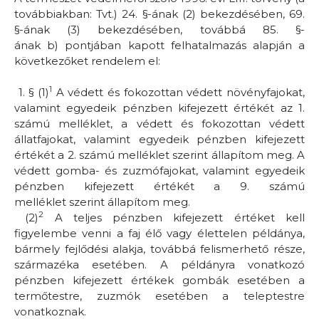
továbbiakban: Tvt.) 24. §-ának (2) bekezdésében, 69.
§-ának (3) bekezdésében, továbbá 85. §-
ának
b)
pontjában kapott felhatalmazás alapján a
következőket rendelem el:
1
1. §
(1)
A védett és fokozottan védett növényfajokat,
valamint egyedeik pénzben kifejezett értékét az
1.
számú melléklet
, a védett és fokozottan védett
állatfajokat, valamint egyedeik pénzben kifejezett
értékét a
2. számú melléklet
szerint állapítom meg. A
védett gomba- és zuzmófajokat, valamint egyedeik
pénzben kifejezett értékét a
9. számú
melléklet
szerint állapítom meg.
2
(2)
A teljes pénzben kifejezett értéket kell
figyelembe venni a faj élő vagy élettelen példánya,
bármely fejlődési alakja, továbbá felismerhető része,
származéka esetében. A példányra vonatkozó
pénzben kifejezett értékek gombák esetében a
termőtestre, zuzmók esetében a teleptestre
vonatkoznak.