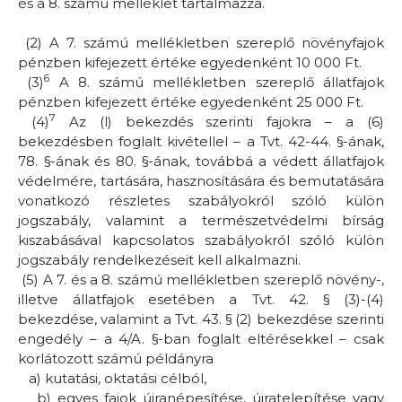
és a 8. számú melléklet
tartalmazza.
(2) A 7. számú mellékletben szereplő növényfajok
pénzben kifejezett értéke egyedenként 10 000 Ft.
6
(3)
A 8. számú mellékletben szereplő állatfajok
pénzben kifejezett értéke egyedenként 25 000 Ft.
7
(4)
Az (l) bekezdés szerinti fajokra – a (6)
bekezdésben foglalt kivétellel – a Tvt. 42-44. §-ának,
78. §-ának és 80. §-ának, továbbá a védett állatfajok
védelmére, tartására, hasznosítására és bemutatására
vonatkozó részletes szabályokról szóló külön
jogszabály, valamint a természetvédelmi bírság
kiszabásával kapcsolatos szabályokról szóló külön
jogszabály rendelkezéseit kell alkalmazni.
(5) A 7. és a 8. számú mellékletben szereplő növény-,
illetve állatfajok esetében a Tvt. 42. § (3)-(4)
bekezdése, valamint a Tvt. 43. § (2) bekezdése szerinti
engedély – a 4/A. §-ban foglalt eltérésekkel – csak
korlátozott számú példányra
a)
kutatási, oktatási célból,
b)
egyes fajok újranépesítése, újratelepítése vagy