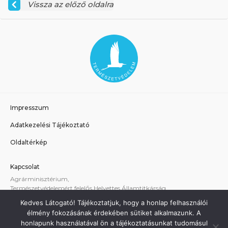
Vissza az előző oldalra
Impresszum
Adatkezelési Tájékoztató
Oldaltérkép
Kapcsolat
Agrárminisztérium,
Természetvédelemért felelős Helyettes Államtitkárság
E-mail:
tvhat@am.gov.hu
Kedves Látogató! Tájékoztatjuk, hogy a honlap felhasználói
A weboldallal kapcsolatos technikai támogatás:
élmény fokozásának érdekében sütiket alkalmazunk. A
termeszetvedelem@am.gov.hu
honlapunk használatával ön a tájékoztatásunkat tudomásul