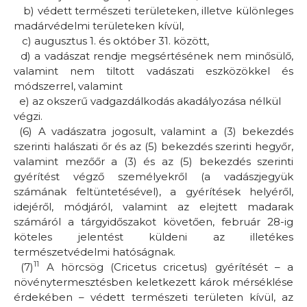
b)
védett természeti területeken, illetve különleges
madárvédelmi területeken kívül,
c)
augusztus 1. és október 31. között,
d)
a vadászat rendje megsértésének nem minősülő,
valamint nem tiltott vadászati eszközökkel és
módszerrel, valamint
e)
az okszerű vadgazdálkodás akadályozása nélkül
végzi.
(6) A vadászatra jogosult, valamint a (3) bekezdés
szerinti halászati őr és az (5) bekezdés szerinti hegyőr,
valamint mezőőr a (3) és az (5) bekezdés szerinti
gyérítést végző személyekről (a vadászjegyük
számának feltüntetésével), a gyérítések helyéről,
idejéről, módjáról, valamint az elejtett madarak
számáról a tárgyidőszakot követően, február 28-ig
köteles jelentést küldeni az illetékes
természetvédelmi hatóságnak.
11
(7)
A hörcsög
(Cricetus cricetus)
gyérítését – a
növénytermesztésben keletkezett károk mérséklése
érdekében – védett természeti területen kívül, az