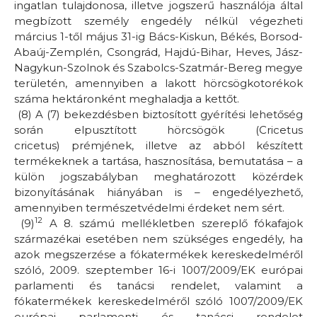
ingatlan tulajdonosa, illetve jogszerű használója által
megbízott személy engedély nélkül végezheti
március 1-től május 31-ig Bács-Kiskun, Békés, Borsod-
Abaúj-Zemplén, Csongrád, Hajdú-Bihar, Heves, Jász-
Nagykun-Szolnok és Szabolcs-Szatmár-Bereg megye
területén, amennyiben a lakott hörcsögkotorékok
száma hektáronként meghaladja a kettőt.
(8) A (7) bekezdésben biztosított gyérítési lehetőség
során elpusztított hörcsögök
(Cricetus
cricetus)
prémjének, illetve az abból készített
termékeknek a tartása, hasznosítása, bemutatása – a
külön jogszabályban meghatározott közérdek
bizonyításának hiányában is – engedélyezhető,
amennyiben természetvédelmi érdeket nem sért.
12
(9)
A 8. számú mellékletben szereplő fókafajok
származékai esetében nem szükséges engedély, ha
azok megszerzése a fókatermékek kereskedelméről
szóló, 2009. szeptember 16-i 1007/2009/EK európai
parlamenti és tanácsi rendelet, valamint a
fókatermékek kereskedelméről szóló 1007/2009/EK
európai parlamenti és tanácsi rendelet