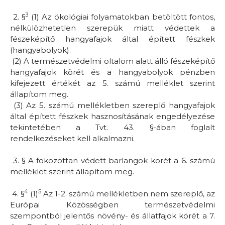
3
2. §
(1) Az ökológiai folyamatokban betöltött fontos,
nélkülözhetetlen szerepük miatt védettek a
fészeképítő hangyafajok által épített fészkek
(hangyabolyok).
(2) A természetvédelmi oltalom alatt álló fészeképítő
hangyafajok körét és a hangyabolyok pénzben
kifejezett értékét az
5. számú melléklet
szerint
állapítom meg.
(3) Az 5. számú mellékletben szereplő hangyafajok
által épített fészkek hasznosításának engedélyezése
tekintetében a Tvt. 43. §-ában foglalt
rendelkezéseket kell alkalmazni.
3. §
A fokozottan védett barlangok körét a
6. számú
melléklet
szerint állapítom meg.
4
5
4. §
(1)
Az 1-2. számú mellékletben nem szereplő, az
Európai Közösségben természetvédelmi
szempontból jelentős növény- és állatfajok körét a
7.