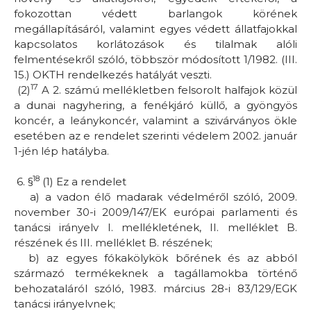
fokozottan védett barlangok körének
megállapításáról, valamint egyes védett állatfajokkal
kapcsolatos korlátozások és tilalmak alóli
felmentésekről szóló, többször módosított 1/1982. (III.
15.) OKTH rendelkezés hatályát veszti.
17
(2)
A 2. számú mellékletben felsorolt halfajok közül
a dunai nagyhering, a fenékjáró küllő, a gyöngyös
koncér, a leánykoncér, valamint a szivárványos ökle
esetében az e rendelet szerinti védelem 2002. január
1-jén lép hatályba.
18
6. §
(1) Ez a rendelet
a)
a vadon élő madarak védelméről szóló, 2009.
november 30-i 2009/147/EK európai parlamenti és
tanácsi irányelv I. mellékletének, II. melléklet B.
részének és III. melléklet B. részének;
b)
az egyes fókakölykök bőrének és az abból
származó termékeknek a tagállamokba történő
behozataláról szóló, 1983. március 28-i 83/129/EGK
tanácsi irányelvnek;