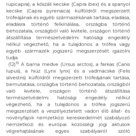
rupicapra)
, a kőszáli kecske
(Capra ibex)
és a spanyol
kecske
(Capra pyrenaica)
külföldről megszerzett
trófeájának és egyéb származékának tartása, eladása,
eladásra történő felkínálása, országba történő
behozatala, országból való kivitele, országon történő
átszállítása természetvédelmi hatósági engedély
nélkül végezhető, ha a tulajdonos a trófea vagy
egyéb származék jogszerű megszerzését igazolni
tudja.
15
(12)
A barna medve
(Ursus arctos)
, a farkas
(Canis
lupus)
, a hiúz
(Lynx lynx)
és a vadmacska
(Felis
silvestris)
külföldről megszerzett trófeájának tartása,
bemutatása, országba történő behozatala, országból
való kivitele, országon történő átszállítása
természetvédelmi hatósági engedély nélkül
végezhető, ha a tulajdonos a trófea jogszerű
megszerzését a veszélyeztetett vadon élő állat- és
növényfajok nemzetközi kereskedelmét szabályozó
nemzetközi és európai közösségi jogi aktusok
végrehajtásának egyes szabályairól szóló