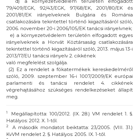
d)
a környezetvédelem területén elfogadott
79/409/EGK, 92/43/EGK, 97/68/EK, 2001/80/EK és
2001/81/EK irányelveknek Bulgária és Románia
csatlakozására tekintettel történő kiigazításáról szóló,
2006. november 20-i 2006/105/EK tanácsi irányelvnek;
e)
a környezetvédelem területén elfogadott egyes
irányelveknek a Horvát Köztársaság csatlakozására
tekintettel történő kiigazításáról szóló, 2013. május 13-i
2013/17/EU tanácsi irányelv 2. cikkének
való megfelelést szolgálja.
(2) Ez a rendelet a fókatermékek kereskedelméről
szóló, 2009. szeptember 16-i 1007/2009/EK európai
parlamenti és tanácsi rendelet 4. cikkének
végrehajtásához szükséges rendelkezéseket állapít
meg.
1
Megállapította: 100/2012. (IX. 28.) VM rendelet 1. §.
Hatályos: 2012. X. 1-től.
2
A második mondatot beiktatta: 23/2005. (VIII. 31.)
KvVM rendelet 2. §. Hatályos: 2005. IX. 1-től.