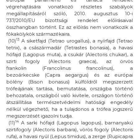
végrehajtására vonatkozó részletes szabályok
megállapításáról szóló, 2010. augusztus 10-i
737/2010/EU bizottsági rendelet előírásaival
összhangban történt. Ez az előírás nem vonatkozik a
fókakölykök származékaira.
13
(10)
A siketfajd
(Tetrao urogallus)
, a nyírfajd
(Tetrao
tetrix)
, a császármadár
(Tetrastes bonasia)
, a havasi
hófajd
(Lagopus muta)
, a csukár
(Alectoris chukar)
, a
szirti fogoly
(Alectoris graeca)
, az örvös
frankolin
(Francolinus francolinus)
, a
bezoárkecske
(Capra aegargus)
és az európai
bölény
(Bison bonasus)
külföldről megszerzett
trófeájának tartása, bemutatása, országba történő
behozatala, országból való kivitele, országon történő
átszállítása természetvédelmi hatósági engedély
nélkül végezhető, ha a tulajdonos a trófea jogszerű
megszerzését igazolni tudja.
14
(11)
A sarki hófajd
(Lagopus lagopus)
, barnanyakú
szirtifogoly
(Alectoris barbara)
, vörös fogoly
(Alectoris
rufa)
, a havasi nyúl
(Lepus timidus)
, a zerge
(Rupicapra