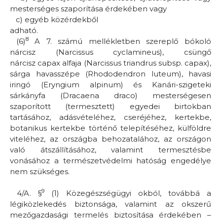
mesterséges szaporítása érdekében vagy
c)
egyéb közérdekből
adható.
8
(6)
A 7. számú mellékletben szereplő bókoló
nárcisz
(Narcissus cyclamineus)
, csüngő
nárcisz
capax
alfaja
(Narcissus triandrus
subsp.
capax)
,
sárga havasszépe
(Rhododendron luteum)
, havasi
iringó
(Eryngium alpinum)
és Kanári-szigeteki
sárkányfa
(Dracaena draco)
mesterségesen
szaporított (termesztett) egyedei birtokban
tartásához, adásvételéhez, cseréjéhez, kertekbe,
botanikus kertekbe történő telepítéséhez, külföldre
viteléhez, az országba behozatalához, az országon
való átszállításához, valamint termesztésbe
vonásához a természetvédelmi hatóság engedélye
nem szükséges.
9
4/A. §
(1) Közegészségügyi okból, továbbá a
légiközlekedés biztonsága, valamint az okszerű
mezőgazdasági termelés biztosítása érdekében –