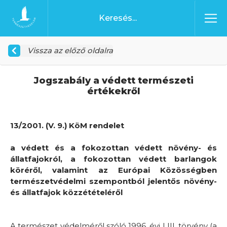
Ugrás a tartalomhoz
Főoldal
Vissza az előző oldalra
Jogszabály a védett természeti
értékekről
13/2001. (V. 9.) KöM rendelet
a védett és a fokozottan védett növény- és
állatfajokról, a fokozottan védett barlangok
köréről, valamint az Európai Közösségben
természetvédelmi szempontból jelentős növény-
és állatfajok közzétételéről
A természet védelméről szóló 1996. évi LIII. törvény (a