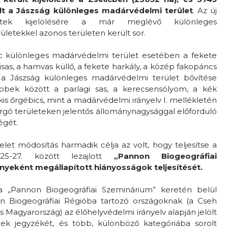
ült a Jászság különleges madárvédelmi terület
. Az új
etek kijelölésére a már meglévő különleges
letekkel azonos területen került sor.
elic különleges madárvédelmi terület esetében a fekete
étisas, a hamvas küllő, a fekete harkály, a közép fakopáncs
 a Jászság különleges madárvédelmi terület bővítése
bbek között a parlagi sas, a kerecsensólyom, a kék
 kis őrgébics, mint a madárvédelmi irányelv I. mellékletén
orgó területeken jelentős állománynagysággal előforduló
égét.
let módosítás harmadik célja az volt, hogy teljesítse a
5-27. között lezajlott
„Pannon Biogeográfiai
eként megállapított hiányosságok teljesítését.
a „Pannon Biogeográfiai Szeminárium” keretén belül
n Biogeográfiai Régióba tartozó országoknak (a Cseh
s Magyarország) az élőhelyvédelmi irányelv alapján jelölt
nek jegyzékét, és több, különböző kategóriába sorolt