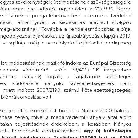
az egyes tevékenységek ütemezésének szükségességére
időtartamra lesz adható, ugyanakkor a 72/1996. Korm.
kezdésének a) pontja lehetővé teszi a természetvédelmi
tását, amennyiben a kiadásának alapjául szolgáló
 megváltoznának. Továbbá a rendeletmódosítás előírja,
ngedélyezési eljárásokat az új szabályozás alapján 2010.
l vizsgálni, a még le nem folyatott eljárásokat pedig meg
let módosításának másik fő indoka az Európai Bizottság
adarak védelméről szóló 79/409/EGK irányelvben
édelmi irányelv) foglalt, a tagállamok különleges
tek kijelölésére irányuló kötelezettségének nem
 miatt indított 2007/2190. számú kötelezettségszegési
oblémák orvoslása volt.
let jelentős előrelépést hozott a Natura 2000 hálózat
tése terén, mivel a madárvédelmi irányelv által előírt
talan teljesítésének érdekében, a korábban hiányos
gzett felmérések eredményeként
egy új különleges
került kijelölésre a Zselicben (23052 ha), és 3745