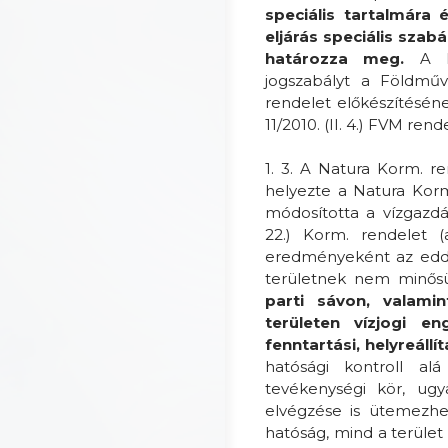
speciális tartalmára 
eljárás speciális szab
határozza meg.
A kö
jogszabályt a Földműve
rendelet előkészítéséne
11/2010. (II. 4.) FVM rend
1. 3. A Natura Korm. r
helyezte a Natura Korm
módosította a vízgazdál
22.) Korm. rendelet (
eredményeként az eddig
területnek nem minős
parti sávon, valamin
területen vízjogi e
fenntartási, helyreáll
hatósági kontroll al
tevékenységi kör, ugy
elvégzése is ütemezhe
hatóság, mind a terület 