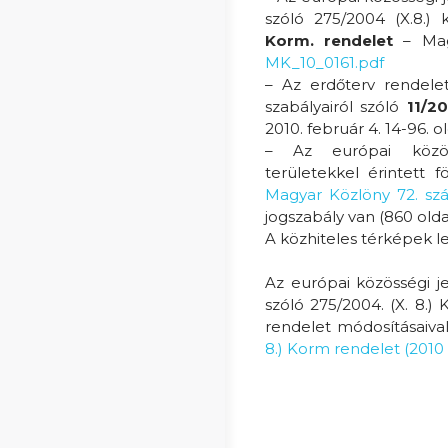
szóló 275/2004 (X.8.)
Korm. rendelet
– Magy
MK_10_0161.pdf
– Az erdőterv rendelet
szabályairól szóló
11/20
2010. február 4. 14-96. o
– Az európai közöss
területekkel érintett f
Magyar Közlöny 72. szá
jogszabály van (860 oldal
A közhiteles térképek l
Az európai közösségi j
szóló 275/2004. (X. 8.) 
rendelet módosításaiva
8.) Korm rendelet (2010 0