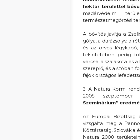
hektár területtel bőv
madárvédelmi terül
természetmegőrzési terü
A bővítés javítja a Zs
gólya, a darázsölyv, a r
és az örvös légykapó,
tekintetében pedig tö
vércse, a szalakóta és a
szereplő, és a szóban f
fajok országos lefedetts
3. A Natura Korm. rende
2005. szeptember 2
Szeminárium” eredmény
Az Európai Bizottság 
vizsgálta meg a Panno
Köztársaság, Szlovákia é
Natura 2000 területei