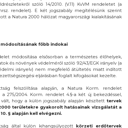
öldrészletekről szóló 14/2010. (V.11) KvVM rendeletet (a
rsz. rendelet). E két jogszabály megítélésünk szerint
zott a Natura 2000 hálózat magyarországi kialakításának
t módosításának főbb indokai
delet módosítása elsősorban a természetes élőhelyek,
latok és növények védelméről szóló 92/43/EGK irányelv (a
delmi irányelv) nem megfelelő átültetés miatt indított
zettségszegési eljárásban foglalt kifogásokat kezelte.
ttság felszólítása alapján, a Natura Korm. rendelet
t a 275/2004. Korm. rendelet 4.§-a két új bekezdéssel,
vált, hogy a külön jogszabály alapján készített
tervek
2000 területekre gyakorolt hatásainak vizsgálatát a
0. § alapján kell elvégezni.
ttság által külön kihangsúlyozott
körzeti erdőtervek