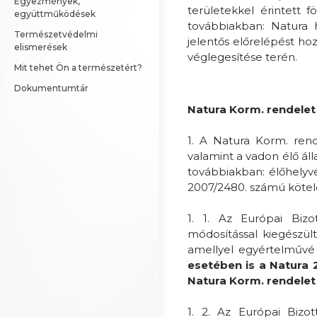
Egyezmények, 
területekkel érintett f
együttműködések
továbbiakban: Natura h
Természetvédelmi 
jelentős előrelépést ho
elismerések
véglegesítése terén.
Mit tehet Ön a természetért?
Dokumentumtár
Natura Korm. rendele
1. A Natura Korm. ren
valamint a vadon élő ál
továbbiakban: élőhelyvé
2007/2480. számú kötele
1. 1. Az Európai Bizo
módosítással kiegészül
amellyel egyértelművé 
esetében is a Natura 
Natura Korm. rendelet 1
1. 2. Az Európai Bizo