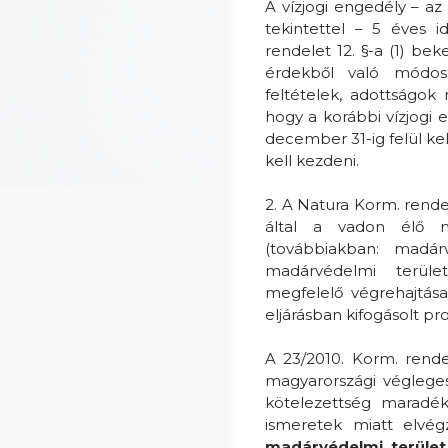
A vízjogi engedély – 
tekintettel – 5 éves 
rendelet 12. §-a (1) be
érdekből való módosí
feltételek, adottságok
hogy a korábbi vízjogi e
december 31-ig felül kel
kell kezdeni.
2. A Natura Korm. rende
által a vadon élő m
(továbbiakban: madárv
madárvédelmi terüle
megfelelő végrehajtása
eljárásban kifogásolt pr
A 23/2010. Korm. rende
magyarországi véglegesí
kötelezettség maradék
ismeretek miatt elvé
madárvédelmi terület 