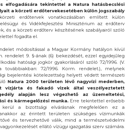
és elfogadására tekintettel a Natura hatásbecslési
ályait a körzeti erdőtervekesetében külön jogszabály
rzeti erdőtervek vonatkozásában említett külön
lésügyi és Vidékfejlesztési Minisztérium az erdőterv
k, és a körzeti erdőterv készítésének szabályairól szóló
elettel fogadta el.
endelet módosítással a Magyar Kormány hatályon kívül
. rendelet 9. §-ának (6) bekezdését, ezzel egyidejűleg
kodási hatósági jogkör gyakorlásáról szóló 72/1996. (V.
a továbbiakban: 72/1996. Korm. rendelet.), melynek
i bejelentési kötelezettség helyett védett természeti
ülő
Natura 2000 területen lévő nagyvízi mederben,
t vízjárta és fakadó vizek által veszélyeztetett
ngedély alapján lesz végezhető az üzemeltetési,
ítási és kármegelőzési munka.
Erre tekintettel erősebb
á kerül a bizottsági elvárásnak megfelelően ez a
anakkor az érintett területen szükséges vízimunkák
tővé és tervezhetővé válik, mind a természetvédelmi
vagyonkezelését ellátó vízügyi igazgatási szerv számára.