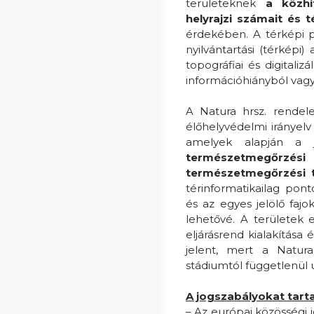
területeknek
a közhi
helyrajzi számait és 
érdekében. A térképi p
nyilvántartási (térképi)
topográfiai és digitali
információhiányból vagy 
A Natura hrsz. rendele
élőhelyvédelmi irányelv
amelyek alapján a 
természetmegőrz
természetmegőrzési te
térinformatikailag pont
és az egyes jelölő fajo
lehetővé. A területek 
eljárásrend kialakítás
jelent, mert a Natura
stádiumtól függetlenül 
A jogszabályokat tart
– Az európai közösségi 