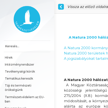
Ugrás a tartalomhoz
Vissza az előző oldalra
Főoldal
A Natura 2000 hálóz
A Natura 2000 kormány
Natura 2000 területek he
Hírek
A jogszabályokat tartal
Intézményrendszer
Tevékenységi körök
Tematikus keresők
A Natura 2000 hálózat
A Magyar Köztársaság 
Táji és természeti 
közösségi jelentőségű
örökségünk
275/2004 (X.8.) kormá
Természetvédelem az EU-
módosítását, a környeze
ban
aláírta az európai kö