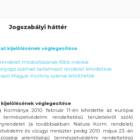
Jogszabályi háttér
at kijelölésének véglegesítése
rendelet módosításának főbb indokai
lyrajzi számait tartalmazó rendelet kihirdetése
mazó Magyar Közlöny számai letölthetők
 kijelölésének véglegesítése
Kormánya 2010. február 11-én kihirdette az európai
 természetvédelmi rendeltetésű területekről szóló
nyrendelet (a továbbiakban: Natura Korm. rendelet)
tvédelmi és vízügyi miniszter pedig 2010. május 23.-án
zösségi jelentőségű természetvédelmi rendeltetésű