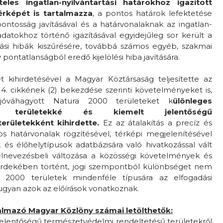
teles ingatlan-nyilvántartási határokhoz igazított
térképét is tartalmazza
, a pontos határok lefektetése
ontosság javításával és a határvonalaknak az ingatlan-
 adatokhoz történő igazításával egyidejűleg sor került a
zálási hibák kiszűrésére, továbbá számos egyéb, szakmai
pontatlanságból eredő kijelölési hiba javítására.
t kihirdetésével a Magyar Köztársaság teljesítette az
 4. cikkének (2) bekezdése szerinti követelményeket is,
jóváhagyott Natura 2000 területeket k
ülönleges
ési területekké és kiemelt jelentőségű
rületekként kihirdette.
Ez az átalakítás a precíz és
os határvonalak rögzítésével, térképi megjelenítésével
k és élőhelytípusok adatbázisára való hivatkozással vált
elnevezésbeli változása a közösségi követelmények és
a érdekében történt, jogi szempontból különbséget nem
 2000 területek mindenféle típusára az elfogadási
ugyan azok az előírások vonatkoznak.
almazó Magyar Közlöny számai letölthetők:
jelentőségű természetvédelmi rendeltetésű területekről