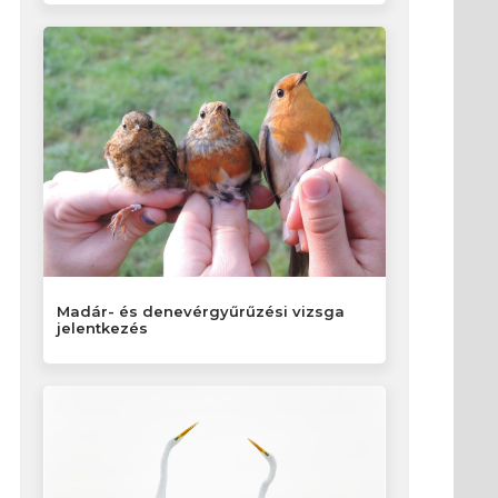
Madár- és denevérgyűrűzési vizsga
jelentkezés