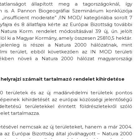
atlanságot állapított meg a tagországoknál, így
 is. A Pannon Biogeográfiai Szeminárium konklúziója
 „insufficient moderate” /IN MOD/ kategóriába sorolt 7
yfajra és 8 állatfajra kérte az Európai Bizottság további
A Natura Korm. rendelet módosításával 39 új, ún. jelölt
elöl ki a Magyar Kormány, amely összesen 25810,5 hektár.
jelenleg is részei a Natura 2000 hálózatnak, mint
lmi terület, ebből következően az IN MOD területi
tékben növeli a Natura 2000 hálózat magyarországi
helyrajzi számait tartalmazó rendelet kihirdetése
000 területek és az új madárvédelmi területek pontos
képeinek kihirdetését az európai közösségi jelentőségű
ltetésű területekkel érintett földrészletekről szóló
delet tartalmazza.
etésével nemcsak az új területeket, hanem a már 2004.
óta az Európai Bizottság által jóváhagyott – Natura 2000