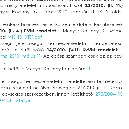
 kormányrendelet módosításáról szól
23/2010. (II. 11.)
ar Közlöny 16. száma 2010. február 11. 14-17. oldal
 előkészítésének, és a körzeti erdőterv készítésének
10. (II. 4.) FVM rendelet
– Magyar Közlöny 10. száma
ldal
MK_10_0131.pdf
égi jelentőségű természetvédelmi rendeltetésű
öldrészletekről szóló
14/2010. (V.11) KvVM rendelet
–
ma 2010. május 11.
Az egész számban csak ez az egy
!).
etölthetők a Magyar Közlöny honlapjáról
itt
.
elentőségű természetvédelmi rendeltetésű területekről
Korm. rendelet hatályos szövege a 23/2010. (II.11.) Korm.
l egységes szerkezetben, innen letölthető:
275/2004 (X.
4.01. hatállyal