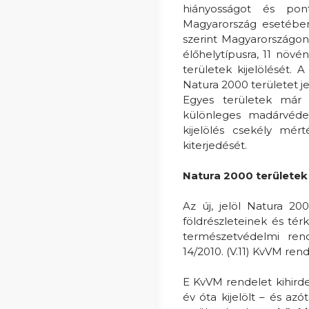
hiányosságot és pont
Magyarország esetében
szerint Magyarországon
élőhelytípusra, 11 növén
területek kijelölését. 
Natura 2000 területet j
Egyes területek már 
különleges madárvéde
kijelölés csekély mér
kiterjedését.
Natura 2000 területek 
Az új, jelöl Natura 2
földrészleteinek és tér
természetvédelmi rende
14/2010. (V.11) KvVM ren
E KvVM rendelet kihird
év óta kijelölt – és az