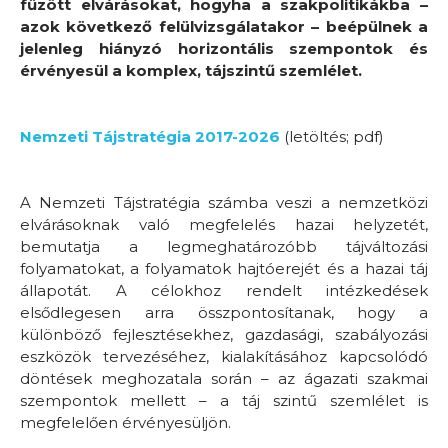
fűzött elvárásokat, hogyha a szakpolitikákba –
azok következő felülvizsgálatakor – beépülnek a
jelenleg hiányzó horizontális szempontok és
érvényesül a komplex, tájszintű szemlélet.
Nemzeti Tájstratégia 2017-2026
(letöltés; pdf)
A Nemzeti Tájstratégia számba veszi a nemzetközi
elvárásoknak való megfelelés hazai helyzetét,
bemutatja a legmeghatározóbb tájváltozási
folyamatokat, a folyamatok hajtóerejét és a hazai táj
állapotát. A célokhoz rendelt intézkedések
elsődlegesen arra összpontosítanak, hogy a
különböző fejlesztésekhez, gazdasági, szabályozási
eszközök tervezéséhez, kialakításához kapcsolódó
döntések meghozatala során – az ágazati szakmai
szempontok mellett – a táj szintű szemlélet is
megfelelően érvényesüljön.