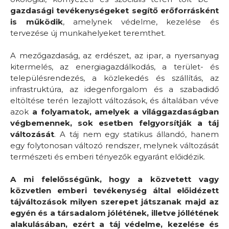
gazdasági tevékenységeket segítő erőforrásként
is működik
, amelynek védelme, kezelése és
tervezése új munkahelyeket teremthet.
A mezőgazdaság, az erdészet, az ipar, a nyersanyag
kitermelés, az energiagazdálkodás, a terület- és
településrendezés, a közlekedés és szállítás, az
infrastruktúra, az idegenforgalom és a szabadidő
eltöltése terén lezajlott változások, és általában véve
azok
a folyamatok, amelyek a világgazdaságban
végbemennek, sok esetben felgyorsítják a táj
változását
. A táj nem egy statikus állandó, hanem
egy folytonosan változó rendszer, melynek változását
természeti és emberi tényezők egyaránt előidézik.
A mi felelősségünk, hogy a közvetett vagy
közvetlen emberi tevékenység által előidézett
tájváltozások milyen szerepet játszanak majd az
egyén és a társadalom jólétének, illetve jóllétének
alakulásában, ezért a táj védelme, kezelése és