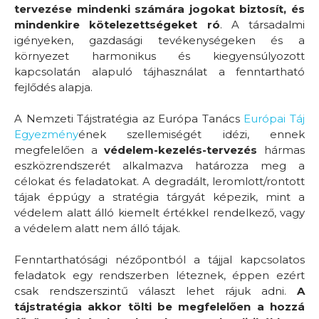
tervezése mindenki számára jogokat biztosít, és
mindenkire kötelezettségeket ró
. A társadalmi
igényeken, gazdasági tevékenységeken és a
környezet harmonikus és kiegyensúlyozott
kapcsolatán alapuló tájhasználat a fenntartható
fejlődés alapja.
A Nemzeti Tájstratégia az Európa Tanács
Európai Táj
Egyezmény
ének szellemiségét idézi, ennek
megfelelően a
védelem-kezelés-tervezés
hármas
eszközrendszerét alkalmazva határozza meg a
célokat és feladatokat. A degradált, leromlott/rontott
tájak éppúgy a stratégia tárgyát képezik, mint a
védelem alatt álló kiemelt értékkel rendelkező, vagy
a védelem alatt nem álló tájak.
Fenntarthatósági nézőpontból a tájjal kapcsolatos
feladatok egy rendszerben léteznek, éppen ezért
csak rendszerszintű választ lehet rájuk adni.
A
tájstratégia akkor tölti be megfelelően a hozzá