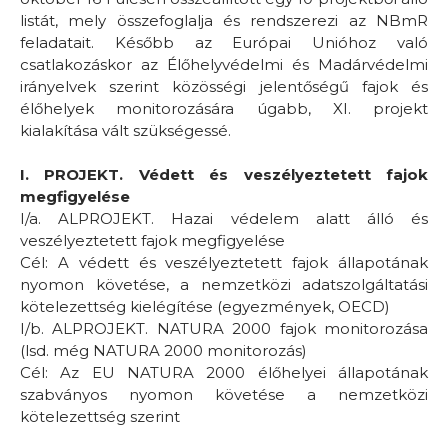
listát, mely összefoglalja és rendszerezi az NBmR
feladatait. Később az Európai Unióhoz való
csatlakozáskor az Élőhelyvédelmi és Madárvédelmi
irányelvek szerint közösségi jelentőségű fajok és
élőhelyek monitorozására úgabb, XI. projekt
kialakítása vált szükségessé.
I. PROJEKT. Védett és veszélyeztetett fajok
megfigyelése
I/a. ALPROJEKT. Hazai védelem alatt álló és
veszélyeztetett fajok megfigyelése
Cél: A védett és veszélyeztetett fajok állapotának
nyomon követése, a nemzetközi adatszolgáltatási
kötelezettség kielégítése (egyezmények, OECD)
I/b. ALPROJEKT. NATURA 2000 fajok monitorozása
(lsd. még NATURA 2000 monitorozás)
Cél: Az EU NATURA 2000 élőhelyei állapotának
szabványos nyomon követése a nemzetközi
kötelezettség szerint