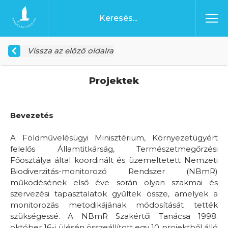
Ugrás a tartalomhoz
Főoldal
Vissza az előző oldalra
Projektek
Bevezetés
A Földművelésügyi Minisztérium, Környezetügyért
felelős Államtitkárság, Természetmegőrzési
Főosztálya által koordinált és üzemeltetett Nemzeti
Biodiverzitás-monitorozó Rendszer (NBmR)
működésének első éve során olyan szakmai és
szervezési tapasztalatok gyűltek össze, amelyek a
monitorozás metodikájának módosítását tették
szükségessé. A NBmR Szakértői Tanácsa 1998.
október 16-i ülésén összeállított egy 10 projektből álló