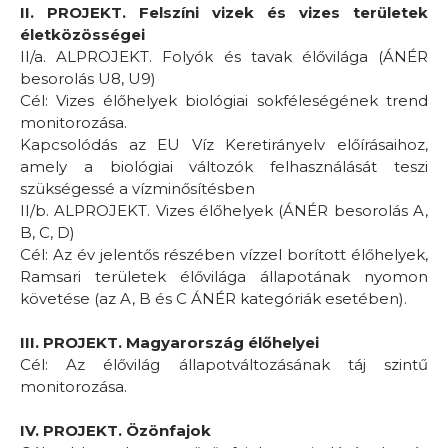
II. PROJEKT. Felszíni vizek és vizes területek
életközösségei
II/a. ALPROJEKT. Folyók és tavak élővilága (ÁNÉR
besorolás U8, U9)
Cél: Vizes élőhelyek biológiai sokféleségének trend
monitorozása.
Kapcsolódás az EU Víz Keretirányelv előírásaihoz,
amely a biológiai változók felhasználását teszi
szükségessé a vízminősítésben
II/b. ALPROJEKT. Vizes élőhelyek (ÁNÉR besorolás A,
B, C, D)
Cél: Az év jelentős részében vízzel borított élőhelyek,
Ramsari területek élővilága állapotának nyomon
követése (az A, B és C ÁNÉR kategóriák esetében).
III. PROJEKT. Magyarország élőhelyei
Cél: Az élővilág állapotváltozásának táj szintű
monitorozása.
IV. PROJEKT. Özönfajok