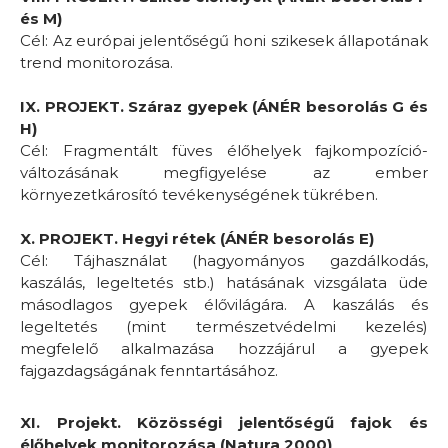
és M)
Cél: Az európai jelentőségű honi szikesek állapotának
trend monitorozása.
IX. PROJEKT. Száraz gyepek (ÁNÉR besorolás G és
H)
Cél: Fragmentált füves élőhelyek fajkompozíció-
változásának megfigyelése az ember
környezetkárosító tevékenységének tükrében.
X. PROJEKT. Hegyi rétek (ÁNÉR besorolás E)
Cél: Tájhasználat (hagyományos gazdálkodás,
kaszálás, legeltetés stb.) hatásának vizsgálata üde
másodlagos gyepek élővilágára. A kaszálás és
legeltetés (mint természetvédelmi kezelés)
megfelelő alkalmazása hozzájárul a gyepek
fajgazdagságának fenntartásához.
XI. Projekt. Közösségi jelentőségű fajok és
élőhelyek monitorozása (Natura 2000)