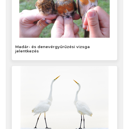
Madár- és denevérgyűrűzési vizsga
jelentkezés