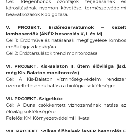
Cél: Idegenhonos özönfajok terjedésének és
károsításának nyomon követése, természetvédelmi
beavatkozások kidolgozása.
V. PROJEKT. Erdőrezervátumok – kezelt
lomboserdők (ÁNÉR besorolás K, L és M)
Cél 1: Erdőművelés hatásának megfigyelése lombos
erdők fajgazdagságára.
Cél 2: Erdőtársulások trend monitorozása
VI. PROJEKT. Kis-Balaton II. ütem élővilága (lsd.
még Kis-Balaton monitorozás)
Cél: A Kis-Balaton vízminőség-védelmi rendszer
üzemeltetésének hatása a biológiai sokféleségre.
VII. PROJEKT. Szigetköz
Cél: A Duna csökkentett vízhozamának hatása az
élővilág sokféleségére.
Felelős: KM Környezetvédelmi Hivatal
VIII. PROJEKT. Szikes élőhelyek (ÁNÉR besorolás F