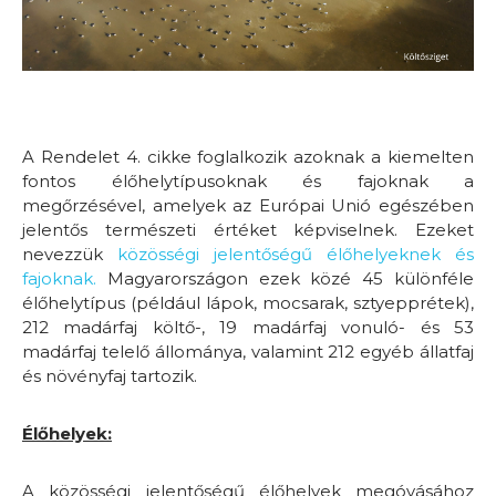
A Rendelet 4. cikke foglalkozik azoknak a kiemelten
fontos élőhelytípusoknak és fajoknak a
megőrzésével, amelyek az Európai Unió egészében
jelentős természeti értéket képviselnek. Ezeket
nevezzük
közösségi jelentőségű élőhelyeknek és
fajoknak.
Magyarországon ezek közé 45 különféle
élőhelytípus (például lápok, mocsarak, sztyepprétek),
212 madárfaj költő-, 19 madárfaj vonuló- és 53
madárfaj telelő állománya, valamint 212 egyéb állatfaj
és növényfaj tartozik.
Élőhelyek:
A közösségi jelentőségű élőhelyek megóvásához