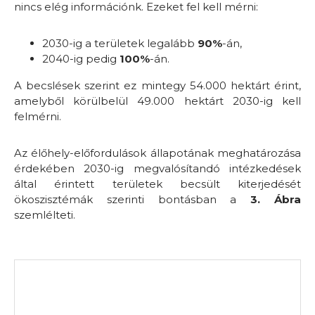
nincs elég információnk. Ezeket fel kell mérni:
2030-ig a területek legalább
90%
-án,
2040-ig pedig
100%
-án.
A becslések szerint ez mintegy 54.000 hektárt érint,
amelyből körülbelül 49.000 hektárt 2030-ig kell
felmérni.
Az élőhely-előfordulások állapotának meghatározása
érdekében 2030-ig megvalósítandó intézkedések
által érintett területek becsült kiterjedését
ökoszisztémák szerinti bontásban a
3. Ábra
szemlélteti.