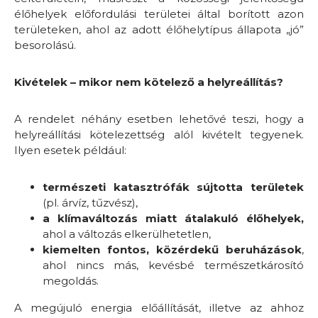
élőhelyek előfordulási területei által borított azon
területeken, ahol az adott élőhelytípus állapota „jó”
besorolású.
Kivételek – mikor nem kötelező a helyreállítás?
A rendelet néhány esetben lehetővé teszi, hogy a
helyreállítási kötelezettség alól kivételt tegyenek.
Ilyen esetek például:
természeti katasztrófák sújtotta területek
(pl. árvíz, tűzvész),
a klímaváltozás miatt átalakuló élőhelyek
,
ahol a változás elkerülhetetlen,
kiemelten fontos, közérdekű beruházások
,
ahol nincs más, kevésbé természetkárosító
megoldás.
A megújuló energia előállítását, illetve az ahhoz