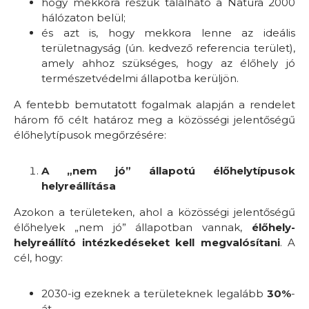
hogy mekkora részük található a Natura 2000
hálózaton belül;
és azt is, hogy mekkora lenne az ideális
területnagyság (ún. kedvező referencia terület),
amely ahhoz szükséges, hogy az élőhely jó
természetvédelmi állapotba kerüljön.
A fentebb bemutatott fogalmak alapján a rendelet
három fő célt határoz meg a közösségi jelentőségű
élőhelytípusok megőrzésére:
A „nem jó” állapotú élőhelytípusok
helyreállítása
Azokon a területeken, ahol a közösségi jelentőségű
élőhelyek „nem jó” állapotban vannak,
élőhely-
helyreállító intézkedéseket kell megvalósítani
. A
cél, hogy:
2030-ig ezeknek a területeknek legalább
30%
-
át,