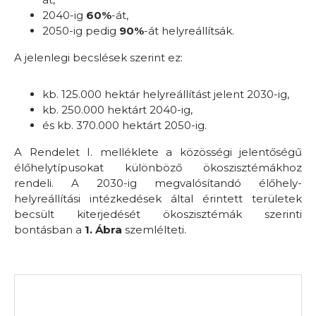
2040-ig
60%
-át,
2050-ig pedig
90%
-át helyreállítsák.
A jelenlegi becslések szerint ez:
kb. 125.000 hektár helyreállítást jelent 2030-ig,
kb. 250.000 hektárt 2040-ig,
és kb. 370.000 hektárt 2050-ig.
A Rendelet I. melléklete a közösségi jelentőségű
élőhelytípusokat különböző ökoszisztémákhoz
rendeli. A 2030-ig megvalósítandó élőhely-
helyreállítási intézkedések által érintett területek
becsült kiterjedését ökoszisztémák szerinti
bontásban a
1. Ábra
szemlélteti.