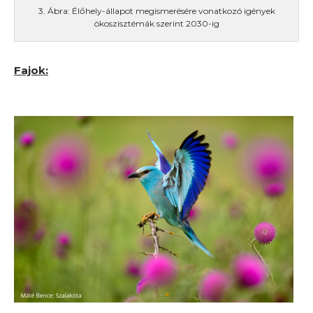
3. Ábra: Élőhely-állapot megismerésére vonatkozó igények
ökoszisztémák szerint 2030-ig
Fajok: