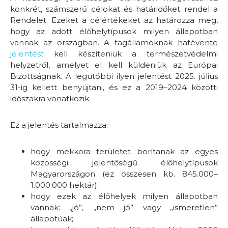
konkrét, számszerű célokat és határidőket rendel a
Rendelet. Ezeket a célértékeket az határozza meg,
hogy az adott élőhelytípusok milyen állapotban
vannak az országban. A tagállamoknak hatévente
jelentést
kell készíteniük a természetvédelmi
helyzetről, amelyet el kell küldeniük az Európai
Bizottságnak. A legutóbbi ilyen jelentést 2025. július
31-ig kellett benyújtani, és ez a 2019–2024 közötti
időszakra vonatkozik.
Ez a jelentés tartalmazza:
hogy mekkora területet borítanak az egyes
közösségi jelentőségű élőhelytípusok
Magyarországon (ez összesen kb. 845.000–
1.000.000 hektár);
hogy ezek az élőhelyek milyen állapotban
vannak: „jó”, „nem jó” vagy „ismeretlen”
állapotúak;