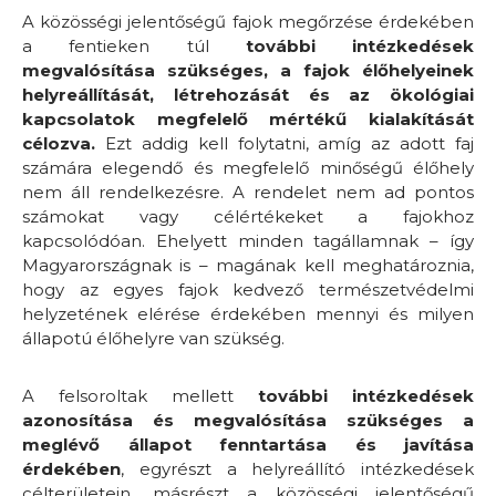
A közösségi jelentőségű fajok megőrzése érdekében
a fentieken túl
további intézkedések
megvalósítása szükséges, a fajok élőhelyeinek
helyreállítását, létrehozását és az ökológiai
kapcsolatok megfelelő mértékű kialakítását
célozva.
Ezt addig kell folytatni, amíg az adott faj
számára elegendő és megfelelő minőségű élőhely
nem áll rendelkezésre. A rendelet nem ad pontos
számokat vagy célértékeket a fajokhoz
kapcsolódóan. Ehelyett minden tagállamnak – így
Magyarországnak is – magának kell meghatároznia,
hogy az egyes fajok kedvező természetvédelmi
helyzetének elérése érdekében mennyi és milyen
állapotú élőhelyre van szükség.
A felsoroltak mellett
további intézkedések
azonosítása és megvalósítása szükséges a
meglévő állapot fenntartása és javítása
érdekében
, egyrészt a helyreállító intézkedések
célterületein, másrészt a közösségi jelentőségű