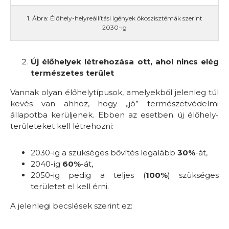
1. Ábra: Élőhely-helyreállítási igények ökoszisztémák szerint
2030-ig
Új élőhelyek létrehozása ott, ahol nincs elég
természetes terület
Vannak olyan élőhelytípusok, amelyekből jelenleg túl
kevés van ahhoz, hogy „jó” természetvédelmi
állapotba kerüljenek. Ebben az esetben új élőhely-
területeket kell létrehozni:
2030-ig a szükséges bővítés legalább
30%
-át,
2040-ig
60%
-át,
2050-ig pedig a teljes (
100%
) szükséges
területet el kell érni.
A jelenlegi becslések szerint ez: