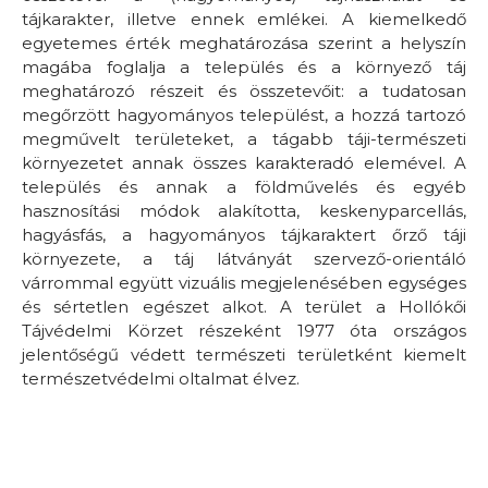
tájkarakter, illetve ennek emlékei. A kiemelkedő
egyetemes érték meghatározása szerint a helyszín
magába foglalja a település és a környező táj
meghatározó részeit és összetevőit: a tudatosan
megőrzött hagyományos települést, a hozzá tartozó
megművelt területeket, a tágabb táji-természeti
környezetet annak összes karakteradó elemével. A
település és annak a földművelés és egyéb
hasznosítási módok alakította, keskenyparcellás,
hagyásfás, a hagyományos tájkaraktert őrző táji
környezete, a táj látványát szervező-orientáló
várrommal együtt vizuális megjelenésében egységes
és sértetlen egészet alkot. A terület a Hollókői
Tájvédelmi Körzet részeként 1977 óta országos
jelentőségű védett természeti területként kiemelt
természetvédelmi oltalmat élvez.