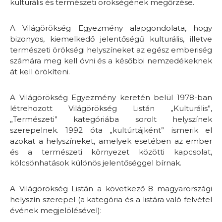
kulturális és természeti örökségének megőrzése.
A Világörökség Egyezmény alapgondolata, hogy
bizonyos, kiemelkedő jelentőségű kulturális, illetve
természeti örökségi helyszíneket az egész emberiség
számára meg kell óvni és a későbbi nemzedékeknek
át kell örökíteni.
A Világörökség Egyezmény keretén belül 1978-ban
létrehozott Világörökség Listán „Kulturális”,
„Természeti” kategóriába sorolt helyszínek
szerepelnek. 1992 óta „kultúrtájként” ismerik el
azokat a helyszíneket, amelyek esetében az ember
és a természeti környezet közötti kapcsolat,
kölcsönhatások különös jelentőséggel bírnak.
A Világörökség Listán a következő 8 magyarországi
helyszín szerepel (a kategória és a listára való felvétel
évének megjelölésével):