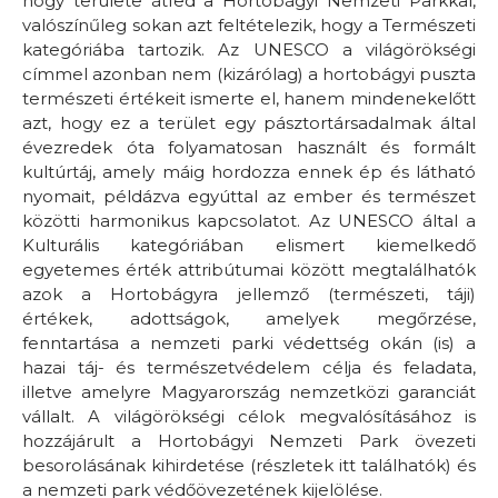
hogy területe átfed a Hortobágyi Nemzeti Parkkal,
valószínűleg sokan azt feltételezik, hogy a Természeti
kategóriába tartozik. Az UNESCO a világörökségi
címmel azonban nem (kizárólag) a hortobágyi puszta
természeti értékeit ismerte el, hanem mindenekelőtt
azt, hogy ez a terület egy pásztortársadalmak által
évezredek óta folyamatosan használt és formált
kultúrtáj, amely máig hordozza ennek ép és látható
nyomait, példázva egyúttal az ember és természet
közötti harmonikus kapcsolatot. Az UNESCO által a
Kulturális kategóriában elismert kiemelkedő
egyetemes érték attribútumai között megtalálhatók
azok a Hortobágyra jellemző (természeti, táji)
értékek, adottságok, amelyek megőrzése,
fenntartása a nemzeti parki védettség okán (is) a
hazai táj- és természetvédelem célja és feladata,
illetve amelyre Magyarország nemzetközi garanciát
vállalt. A világörökségi célok megvalósításához is
hozzájárult a Hortobágyi Nemzeti Park övezeti
besorolásának kihirdetése (részletek itt találhatók) és
a nemzeti park védőövezetének kijelölése.