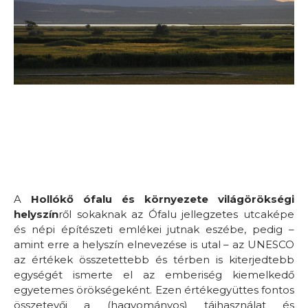
A
Hollókő ófalu és környezete világörökségi
helyszín
ről sokaknak az Ófalu jellegzetes utcaképe
és népi építészeti emlékei jutnak eszébe, pedig –
amint erre a helyszín elnevezése is utal – az UNESCO
az értékek összetettebb és térben is kiterjedtebb
egységét ismerte el az emberiség kiemelkedő
egyetemes örökségeként. Ezen értékegyüttes fontos
összetevői a (hagyományos) tájhasználat és