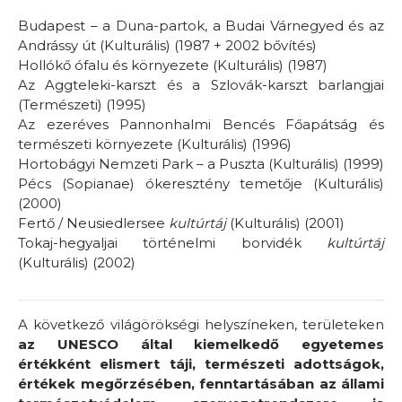
Budapest – a Duna-partok, a Budai Várnegyed és az
Andrássy út (Kulturális) (1987 + 2002 bővítés)
Hollókő ófalu és környezete (Kulturális) (1987)
Az Aggteleki-karszt és a Szlovák-karszt barlangjai
(Természeti) (1995)
Az ezeréves Pannonhalmi Bencés Főapátság és
természeti környezete (Kulturális) (1996)
Hortobágyi Nemzeti Park – a Puszta (Kulturális) (1999)
Pécs (Sopianae) ókeresztény temetője (Kulturális)
(2000)
Fertő / Neusiedlersee
kultúrtáj
(Kulturális) (2001)
Tokaj-hegyaljai történelmi borvidék
kultúrtáj
(Kulturális) (2002)
A következő világörökségi helyszíneken, területeken
az UNESCO által kiemelkedő egyetemes
értékként elismert táji, természeti adottságok,
értékek megőrzésében, fenntartásában az állami