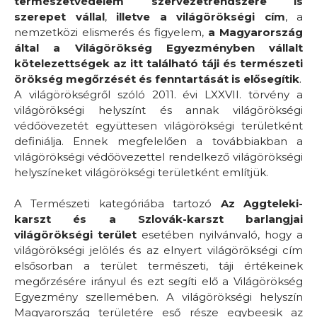
természetvédelem szervezetrendszere is
szerepet vállal
,
illetve a világörökségi cím
, a
nemzetközi elismerés és figyelem,
a Magyarország
által a Világörökség Egyezményben vállalt
kötelezettségek az itt található táji és természeti
örökség megőrzését és fenntartását is elősegítik
.
A világörökségről szóló 2011. évi LXXVII. törvény a
világörökségi helyszínt és annak világörökségi
védőövezetét együttesen világörökségi területként
definiálja. Ennek megfelelően a továbbiakban a
világörökségi védőövezettel rendelkező világörökségi
helyszíneket világörökségi területként említjük.
A Természeti kategóriába tartozó
Az
Aggteleki-
karszt és a Szlovák-karszt barlangjai
világörökségi terület
esetében nyilvánvaló, hogy a
világörökségi jelölés és az elnyert világörökségi cím
elsősorban a terület természeti, táji értékeinek
megőrzésére irányul és ezt segíti elő a Világörökség
Egyezmény szellemében. A világörökségi helyszín
Magyarország területére eső része egybeesik az