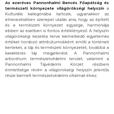
Az ezeréves Pannonhalmi Bencés Főapátság és
természeti környezete világörökségi helyszín
a
Kulturális kategóriába tartozik, ugyanakkor az
elnevezésében szerepel utalás arra, hogy az épített
és a természeti környezet egysége, harmóniája
ebben az esetben is fontos értéktényező. A helyszín
világörökségi kezelési terve kiemelkedő egyetemes
értéket hordozó attribútumokként említi a történeti
kerteket, a táji és természeti környezetet, továbbá a
karakteres táji megjelenést. A Pannonhalmi
arborétum természetvédelmi terület, valamint a
Pannonhalmi Tájvédelmi Körzet részbeni
érintettsége révén a világörökségi helyszín jelentős
része kiemelt természetvédelmi oltalmat élvez.