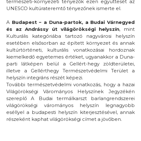
természeti-környezeti tényezők ezen együttesét az
UNESCO kultúrateremtő tényezőnek ismerte el.
A
Budapest − a Duna-partok, a Budai Várnegyed
és az Andrássy út világörökségi helyszín
, mint
Kulturális kategóriába tartozó nagyvárosi helyszín
esetében elsősorban az épített környezet és annak
kultúrtörténeti, kulturális vonatkozásai hordoznak
kiemelkedő egyetemes értéket, ugyanakkor a Duna-
parti látképen belül a Gellért-hegy zöldterületei,
illetve a Gellérthegy Természetvédelmi Terület a
helyszín integráns részét képezi.
További természetvédelmi vonatkozás, hogy a hazai
Világörökségi Várományos Helyszínek Jegyzékén
szereplő A Budai termálkarszt barlangrendszerei
világörökségi várományos helyszín legnagyobb
eséllyel a budapesti helyszín kiterjesztésével, annak
részeként kaphat világörökségi címet a jövőben.