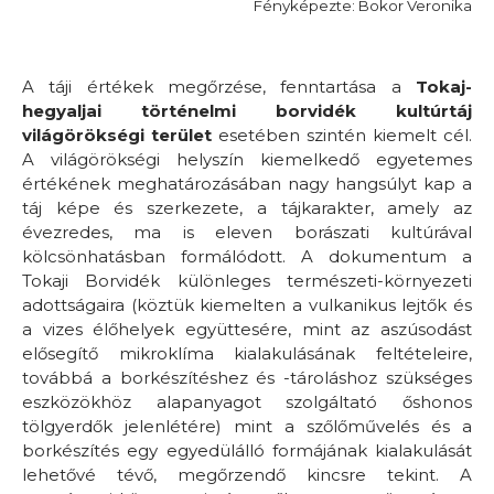
Fényképezte: Bokor Veronika
A táji értékek megőrzése, fenntartása a
Tokaj-
hegyaljai történelmi borvidék kultúrtáj
világörökségi terület
esetében szintén kiemelt cél.
A világörökségi helyszín kiemelkedő egyetemes
értékének meghatározásában nagy hangsúlyt kap a
táj képe és szerkezete, a tájkarakter, amely az
évezredes, ma is eleven borászati kultúrával
kölcsönhatásban formálódott. A dokumentum a
Tokaji Borvidék különleges természeti-környezeti
adottságaira (köztük kiemelten a vulkanikus lejtők és
a vizes élőhelyek együttesére, mint az aszúsodást
elősegítő mikroklíma kialakulásának feltételeire,
továbbá a borkészítéshez és -tároláshoz szükséges
eszközökhöz alapanyagot szolgáltató őshonos
tölgyerdők jelenlétére) mint a szőlőművelés és a
borkészítés egy egyedülálló formájának kialakulását
lehetővé tévő, megőrzendő kincsre tekint. A