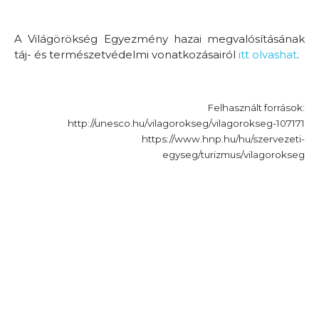
A Világörökség Egyezmény hazai megvalósításának
táj- és természetvédelmi vonatkozásairól
itt olvashat
.
Felhasznált források:
http://unesco.hu/vilagorokseg/vilagorokseg-107171
https://www.hnp.hu/hu/szervezeti-
egyseg/turizmus/vilagorokseg