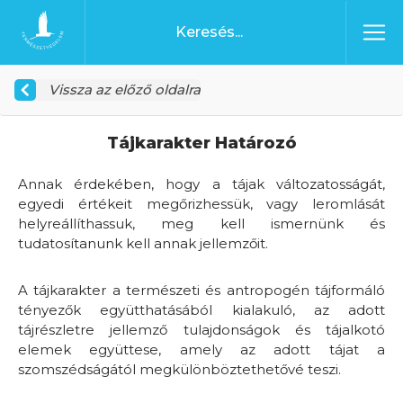
Ugrás a tartalomhoz
Főoldal
Vissza az előző oldalra
Tájkarakter Határozó
Annak érdekében, hogy a tájak változatosságát,
egyedi értékeit megőrizhessük, vagy leromlását
helyreállíthassuk, meg kell ismernünk és
tudatosítanunk kell annak jellemzőit.
A tájkarakter a természeti és antropogén tájformáló
tényezők együtthatásából kialakuló, az adott
tájrészletre jellemző tulajdonságok és tájalkotó
elemek együttese, amely az adott tájat a
szomszédságától megkülönböztethetővé teszi.