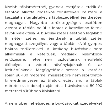
Kisebb táblaméretnél, gyepek, cserjések, erdők és
szántók alkotta mozaikos területeken célszerű a
kaszálatlan területeket a táblaszegéllyel érintkezően
meghagyni. Nagyobb területegységek esetében
viszont a táblán belül is fontos a kaszálatlan foltok,
sávok kialakítása. A búvósáv ideális esetben legalább
6 méter széles, és érintkezik a táblák szélén
meghagyott szegéllyel, vagy a táblán kívüli gyepes,
bokros területekkel. A keskeny búvósávok nem
alkalmasak a kétéltűek, madarak, kisemlősök
rejtőzésére, illetve nem biztosítanak megfelelő
élőhelyet a védett növényfajoknak és az
ízeltlábúaknak. Megfigyelések szerint a kaszálás
során 80-100 méternél messzebbre nem szoríthatók
ki eredményesen az állatok, ezért ahol a táblák
mérete ezt indokolja, ajánlott a búvósávokat 80-100
méternél sűrűbben kialakítani.
Amennyiben lehetséges, a búvósávokat, szegélyeket