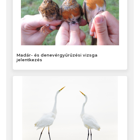
Madár- és denevérgyűrűzési vizsga
jelentkezés