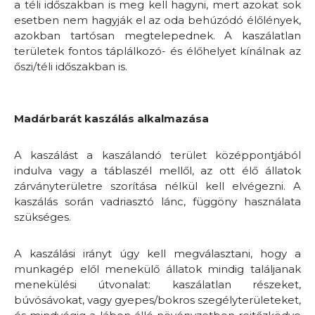
a téli időszakban is meg kell hagyni, mert azokat sok
esetben nem hagyják el az oda behúzódó élőlények,
azokban tartósan megtelepednek. A kaszálatlan
területek fontos táplálkozó- és élőhelyet kínálnak az
őszi/téli időszakban is.
Madárbarát kaszálás alkalmazása
A kaszálást a kaszálandó terület középpontjából
indulva vagy a táblaszél mellől, az ott élő állatok
zárványterületre szorítása nélkül kell elvégezni. A
kaszálás során vadriasztó lánc, függöny használata
szükséges.
A kaszálási irányt úgy kell megválasztani, hogy a
munkagép elől menekülő állatok mindig találjanak
menekülési útvonalat: kaszálatlan részeket,
búvósávokat, vagy gyepes/bokros szegélyterületeket,