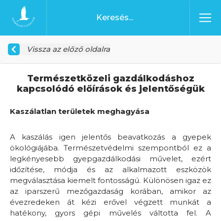
Ugrás a tartalomhoz
Főoldal
Vissza az előző oldalra
Természetközeli gazdálkodáshoz
kapcsolódó előírások és jelentőségük
Kaszálatlan területek meghagyása
A kaszálás igen jelentős beavatkozás a gyepek
ökológiájába. Természetvédelmi szempontból ez a
legkényesebb gyepgazdálkodási művelet, ezért
időzítése, módja és az alkalmazott eszközök
megválasztása kiemelt fontosságú. Különösen igaz ez
az iparszerű mezőgazdaság korában, amikor az
évezredeken át kézi erővel végzett munkát a
hatékony, gyors gépi művelés váltotta fel. A