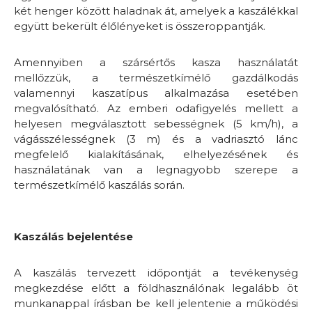
két henger között haladnak át, amelyek a kaszálékkal
együtt bekerült élőlényeket is összeroppantják.
Amennyiben a szársértős kasza használatát
mellőzzük, a természetkímélő gazdálkodás
valamennyi kaszatípus alkalmazása esetében
megvalósítható. Az emberi odafigyelés mellett a
helyesen megválasztott sebességnek (5 km/h), a
vágásszélességnek (3 m) és a vadriasztó lánc
megfelelő kialakításának, elhelyezésének és
használatának van a legnagyobb szerepe a
természetkímélő kaszálás során.
Kaszálás bejelentése
A kaszálás tervezett időpontját a tevékenység
megkezdése előtt a földhasználónak legalább öt
munkanappal írásban be kell jelentenie a működési