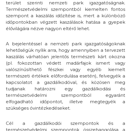
terület szerinti nemzeti park igazgatóságnak.
Természetvédelmi szempontból kiemelten fontos
szempont a kaszálás időzítése is, mert a különböző
időpontokban végzett kaszálások hatása a gyepek
élővilágára nézve nagyon eltérő lehet.
A bejelentéssel a nemzeti park igazgatóságoknak
lehetőségük nyílik arra, hogy amennyiben a tervezett
kaszálás várhatóan jelentős természeti kárt okozna
(pl. fokozottan védett madárfajok ismert vagy
valószínűsíthető fészkei vagy egyéb kiemelt
természeti értékek előfordulása esetén), felvegyék a
kapcsolatot a gazdálkodóval, és közösen meg
tudjanak határozni egy gazdálkodási és
természetvédelmi szempontból egyaránt
elfogadható időpontot, illetve megtegyék a
szükséges óvintézkedéseket.
Cél a gazdálkodói szempontok és a
természetvédelmi szempontok összehangolása a