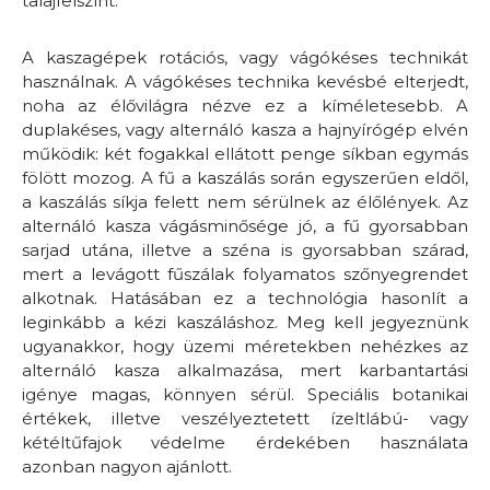
talajfelszínt.
A kaszagépek rotációs, vagy vágókéses technikát
használnak. A vágókéses technika kevésbé elterjedt,
noha az élővilágra nézve ez a kíméletesebb. A
duplakéses, vagy alternáló kasza a hajnyírógép elvén
működik: két fogakkal ellátott penge síkban egymás
fölött mozog. A fű a kaszálás során egyszerűen eldől,
a kaszálás síkja felett nem sérülnek az élőlények. Az
alternáló kasza vágásminősége jó, a fű gyorsabban
sarjad utána, illetve a széna is gyorsabban szárad,
mert a levágott fűszálak folyamatos szőnyegrendet
alkotnak. Hatásában ez a technológia hasonlít a
leginkább a kézi kaszáláshoz. Meg kell jegyeznünk
ugyanakkor, hogy üzemi méretekben nehézkes az
alternáló kasza alkalmazása, mert karbantartási
igénye magas, könnyen sérül. Speciális botanikai
értékek, illetve veszélyeztetett ízeltlábú- vagy
kétéltűfajok védelme érdekében használata
azonban nagyon ajánlott.