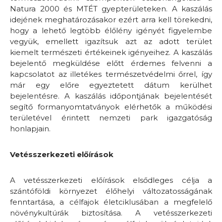
Natura 2000 és MTÉT gyepterületeken. A kaszálás
idejének meghatározásakor ezért arra kell törekedni,
hogy a lehető legtöbb élőlény igényét figyelembe
vegyük, emellett igazítsuk azt az adott terület
kiemelt természeti értékeinek igényeihez. A kaszálás
bejelentő megküldése előtt érdemes felvenni a
kapcsolatot az illetékes természetvédelmi őrrel, így
már egy előre egyeztetett dátum kerülhet
bejelentésre. A kaszálás időpontjának bejelentését
segítő formanyomtatványok elérhetők a működési
területével érintett nemzeti park igazgatóság
honlapjain.
Vetésszerkezeti előírások
A vetésszerkezeti előírások elsődleges célja a
szántóföldi környezet élőhelyi változatosságának
fenntartása, a célfajok életciklusában a megfelelő
növénykultúrák biztosítása. A vetésszerkezeti