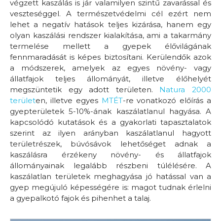
végzett kaszálás is jár valamilyen szintű zavarással és
veszteséggel. A természetvédelmi cél ezért nem
lehet a negatív hatások teljes kizárása, hanem egy
olyan kaszálási rendszer kialakítása, ami a takarmány
termelése mellett a gyepek élővilágának
fennmaradását is képes biztosítani. Kerülendők azok
a módszerek, amelyek az egyes növény- vagy
állatfajok teljes állományát, illetve élőhelyét
megszüntetik egy adott területen.
Natura 2000
terület
en, illetve egyes
MTÉT
-re vonatkozó előírás a
gyepterületek 5-10%-ának kaszálatlanul hagyása. A
kapcsolódó kutatások és a gyakorlati tapasztalatok
szerint az ilyen arányban kaszálatlanul hagyott
területrészek, búvósávok lehetőséget adnak a
kaszálásra érzékeny növény- és állatfajok
állományainak legalább részbeni túlélésére. A
kaszálatlan területek meghagyása jó hatással van a
gyep megújuló képességére is: magot tudnak érlelni
a gyepalkotó fajok és pihenhet a talaj.