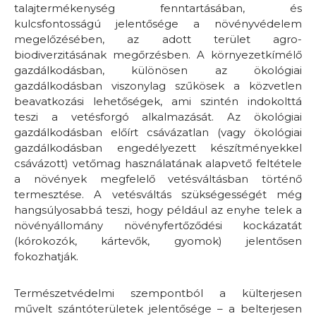
talajtermékenység fenntartásában, és
kulcsfontosságú jelentősége a növényvédelem
megelőzésében, az adott terület agro-
biodiverzitásának megőrzésben. A környezetkímélő
gazdálkodásban, különösen az ökológiai
gazdálkodásban viszonylag szűkösek a közvetlen
beavatkozási lehetőségek, ami szintén indokolttá
teszi a vetésforgó alkalmazását. Az ökológiai
gazdálkodásban előírt csávázatlan (vagy ökológiai
gazdálkodásban engedélyezett készítményekkel
csávázott) vetőmag használatának alapvető feltétele
a növények megfelelő vetésváltásban történő
termesztése. A vetésváltás szükségességét még
hangsúlyosabbá teszi, hogy például az enyhe telek a
növényállomány növényfertőződési kockázatát
(kórokozók, kártevők, gyomok) jelentősen
fokozhatják.
Természetvédelmi szempontból a külterjesen
művelt szántóterületek jelentősége – a belterjesen