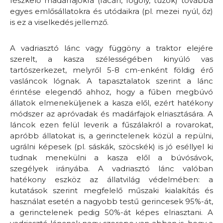
fészkelő madárfajokra (fácán, fogoly, túzok) továbbá
egyes emlősállatokra és utódaikra (pl. mezei nyúl, őz)
is ez a viselkedés jellemző.
A vadriasztó lánc vagy függöny a traktor elejére
szerelt, a kasza szélességében kinyúló vas
tartószerkezet, melyről 5-8 cm-enként földig érő
vasláncok lógnak. A tapasztalatok szerint a lánc
érintése elegendő ahhoz, hogy a fűben megbúvó
állatok elmeneküljenek a kasza elől, ezért hatékony
módszer az apróvadak és madárfajok elriasztására. A
láncok ezen felül leverik a fűszálakról a rovarokat,
apróbb állatokat is, a gerinctelenek közül a repülni,
ugrálni képesek (pl. sáskák, szöcskék) is jó eséllyel ki
tudnak menekülni a kasza elől a búvósávok,
szegélyek irányába. A vadriasztó lánc valóban
hatékony eszköz az állatvilág védelmében: a
kutatások szerint megfelelő műszaki kialakítás és
használat esetén a nagyobb testű gerincesek 95%-át,
a gerinctelenek pedig 50%-át képes elriasztani. A