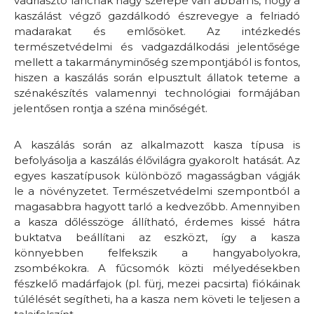
vadriasztó láncnak nagy szerepe van abban is, hogy a
kaszálást végző gazdálkodó észrevegye a felriadó
madarakat és emlősöket. Az intézkedés
természetvédelmi és vadgazdálkodási jelentősége
mellett a takarmányminőség szempontjából is fontos,
hiszen a kaszálás során elpusztult állatok teteme a
szénakészítés valamennyi technológiai formájában
jelentősen rontja a széna minőségét.
A kaszálás során az alkalmazott kasza típusa is
befolyásolja a kaszálás élővilágra gyakorolt hatását. Az
egyes kaszatípusok különböző magasságban vágják
le a növényzetet. Természetvédelmi szempontból a
magasabbra hagyott tarló a kedvezőbb. Amennyiben
a kasza dőlésszöge állítható, érdemes kissé hátra
buktatva beállítani az eszközt, így a kasza
könnyebben felfekszik a hangyabolyokra,
zsombékokra. A fűcsomók közti mélyedésekben
fészkelő madárfajok (pl. fürj, mezei pacsirta) fiókáinak
túlélését segítheti, ha a kasza nem követi le teljesen a