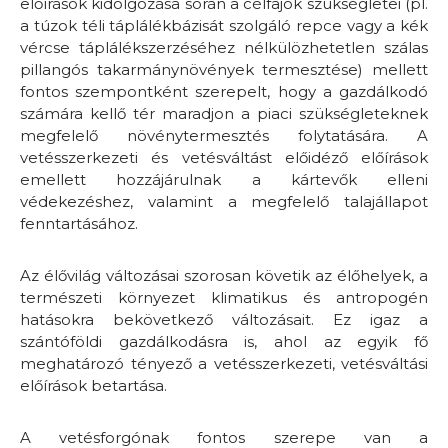
előírások kidolgozása során a célfajok szükségletei (pl.
a túzok téli táplálékbázisát szolgáló repce vagy a kék
vércse táplálékszerzéséhez nélkülözhetetlen szálas
pillangós takarmánynövények termesztése) mellett
fontos szempontként szerepelt, hogy a gazdálkodó
számára kellő tér maradjon a piaci szükségleteknek
megfelelő növénytermesztés folytatására. A
vetésszerkezeti és vetésváltást előidéző előírások
emellett hozzájárulnak a kártevők elleni
védekezéshez, valamint a megfelelő talajállapot
fenntartásához.
Az élővilág változásai szorosan követik az élőhelyek, a
természeti környezet klimatikus és antropogén
hatásokra bekövetkező változásait. Ez igaz a
szántóföldi gazdálkodásra is, ahol az egyik fő
meghatározó tényező a vetésszerkezeti, vetésváltási
előírások betartása.
A vetésforgónak fontos szerepe van a