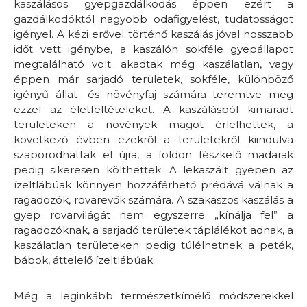
kaszálásos gyepgazdálkodás éppen ezért a
gazdálkodóktól nagyobb odafigyelést, tudatosságot
igényel. A kézi erővel történő kaszálás jóval hosszabb
időt vett igénybe, a kaszálón sokféle gyepállapot
megtalálható volt: akadtak még kaszálatlan, vagy
éppen már sarjadó területek, sokféle, különböző
igényű állat- és növényfaj számára teremtve meg
ezzel az életfeltételeket. A kaszálásból kimaradt
területeken a növények magot érlelhettek, a
következő évben ezekről a területekről kiindulva
szaporodhattak el újra, a földön fészkelő madarak
pedig sikeresen költhettek. A lekaszált gyepen az
ízeltlábúak könnyen hozzáférhető prédává válnak a
ragadozók, rovarevők számára. A szakaszos kaszálás a
gyep rovarvilágát nem egyszerre „kínálja fel” a
ragadozóknak, a sarjadó területek táplálékot adnak, a
kaszálatlan területeken pedig túlélhetnek a peték,
bábok, áttelelő ízeltlábúak.
Még a leginkább természetkímélő módszerekkel