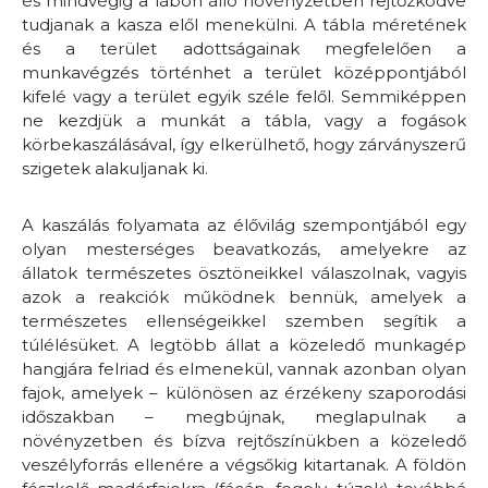
és mindvégig a lábon álló növényzetben rejtőzködve
tudjanak a kasza elől menekülni. A tábla méretének
és a terület adottságainak megfelelően a
munkavégzés történhet a terület középpontjából
kifelé vagy a terület egyik széle felől. Semmiképpen
ne kezdjük a munkát a tábla, vagy a fogások
körbekaszálásával, így elkerülhető, hogy zárványszerű
szigetek alakuljanak ki.
A kaszálás folyamata az élővilág szempontjából egy
olyan mesterséges beavatkozás, amelyekre az
állatok természetes ösztöneikkel válaszolnak, vagyis
azok a reakciók működnek bennük, amelyek a
természetes ellenségeikkel szemben segítik a
túlélésüket. A legtöbb állat a közeledő munkagép
hangjára felriad és elmenekül, vannak azonban olyan
fajok, amelyek – különösen az érzékeny szaporodási
időszakban – megbújnak, meglapulnak a
növényzetben és bízva rejtőszínükben a közeledő
veszélyforrás ellenére a végsőkig kitartanak. A földön