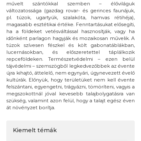
művelt szántókkal szemben – élőviláguk
változatossága (gazdag rovar- és gerinces faunájuk,
pl. túzok, ugartyúk, szalakóta, hamvas rétihéja),
magasabb esztétikai értéke. Fenntartásukat elősegíti,
ha a földeket vetésváltással hasznosítják, vagy ha
időnként parlagon hagyják és mozaikosan művelik. A
túzok szívesen fészkel és költ gabonatáblákban,
lucernásokban, és előszeretettel táplálkozik
repceföldeken. Természetvédelmi – ezen belül
tájvédelmi – szemszögből legkedvezőbbek az évente
újra kihajtó, áttelelő, nem egynyári, úgynevezett évelő
kultúrák. Előnyük, hogy területüket nem kell évente
felszántani, egyengetni, trágyázni, tömöríteni, vagyis a
megszokottnál jóval kevesebb talajbolygatásra van
szükség, valamint azon felül, hogy a talajt egész éven
át növényzet borítja.
Kiemelt témák