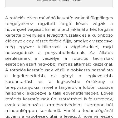
Fényképezte: Horváth Zoltán
A rotációs elven működő kaszatípusoknál függőleges
tengelyekhez rögzített forgó kések végzik a
növényzet vágását. Ennél a technikánál a kés forgása
keltette örvénylés a levágott fűszálak és a különböző
élőlények egy részét felfelé fújja, amelyek visszaesve
még egyszer találkoznak a vágókésekkel, majd
nekivágódnak a ponyvaburkolatnak. Az állatok
sérülésének a veszélye a rotációs technikák
esetében ezért nagyobb, mint az alternáló kaszáknál.
A rotációs kaszatípusok közül a dobkasza használata
a legelterjedtebb, ez igényli a legkevesebb
karbantartást, és a legkevésbé érzékeny a
terepviszonyokra, mivel a tányérok a földön csúszva
haladnak leképezve a talaj egyenetlenségeit. Egyes
rotációs kaszatípusok ún. szársértővel is felszereltek,
ezek alkalmazása természetvédelmi szempontból
mindenképpen kerülendő. Ennél a technológiánál
ugyanis a vágókések után a levágott növényi részek