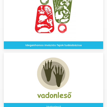
Idegenhonos inváziós fajok tudásbázisa
Vadonleső