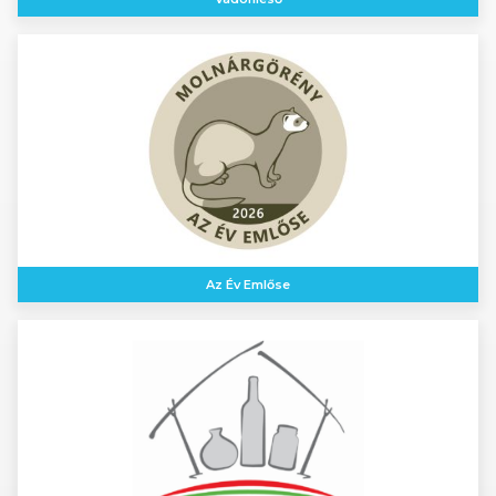
Az Év Emlőse