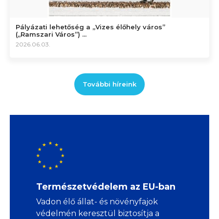
Pályázati lehetőség a „Vizes élőhely város”
(„Ramszari Város”) ...
2026.06.03.
További híreink
Természetvédelem az EU-ban
Vadon élő állat- és növényfajok
védelmén keresztül biztosítja a