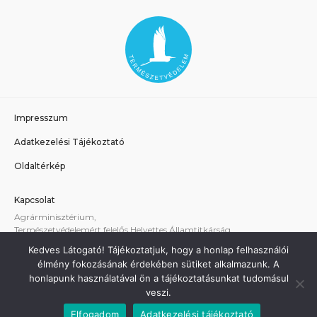
Impresszum
Adatkezelési Tájékoztató
Oldaltérkép
Kapcsolat
Agrárminisztérium,
Természetvédelemért felelős Helyettes Államtitkárság
E-mail:
tvhat@am.gov.hu
Kedves Látogató! Tájékoztatjuk, hogy a honlap felhasználói
A weboldallal kapcsolatos technikai támogatás:
élmény fokozásának érdekében sütiket alkalmazunk. A
termeszetvedelem@am.gov.hu
honlapunk használatával ön a tájékoztatásunkat tudomásul
veszi.
Elfogadom
Adatkezelési tájékoztató