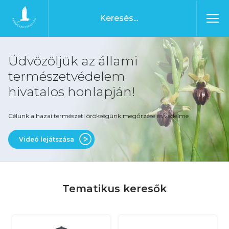
Ugrás a tartalomhoz
Főoldal
Üdvözöljük az állami
természetvédelem
hivatalos honlapján!
Célunk a hazai természeti örökségünk megőrzése és védelme
Videó lejátszása
Tematikus keresők