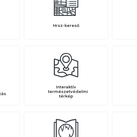
Hrsz-kereső
Interaktív
természetvédelmi
tás
térkép