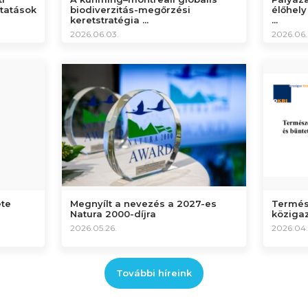
ltatások
biodiverzitás-megőrzési
élőhely
keretstratégia ...
...
2026.06.03.
2026.06.
ete
Megnyílt a nevezés a 2027-es
Termés
Natura 2000-díjra
közigaz
2026.05.26.
2026.04.
További híreink