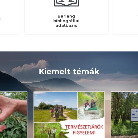
Barlang
i
bibliográfiai
adatbázis
Kiemelt témák