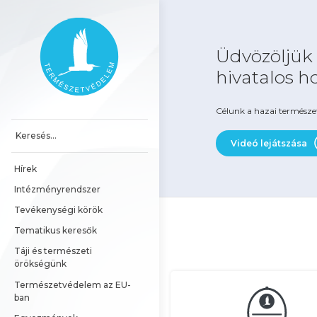
Ugrás a tartalomhoz
Főoldal
Üdvözöljük
hivatalos h
Célunk a hazai természe
Videó lejátszása
Hírek
Intézményrendszer
Tevékenységi körök
Tematikus keresők
Táji és természeti 
örökségünk
Természetvédelem az EU-
ban