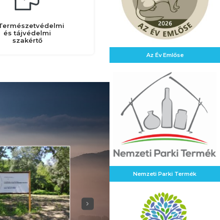
Természetvédelmi
és tájvédelmi
szakértő
Az Év Emlőse
Nemzeti Parki Termék