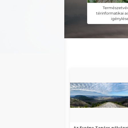
Madár- és denevérgyűrűzési
Természetvé
vizsga jelentkezés
térinformatikai 
igénylés
Az Európa Tanács pályázat