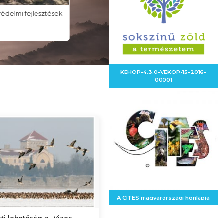
édelmi fejlesztések
Helyi védelem -
önkormányzatoknak szóló
információk
KEHOP-4.3.0-VEKOP-15-2016-
00001
A CITES magyarországi honlapja
ti lehetőség a „Vizes