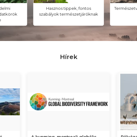
delmi
Hasznos tippek, fontos
Természetv
adatkörök
szabályok természetjáróknak
e
Hírek
i
A kunming–montreali globális
Pályáza