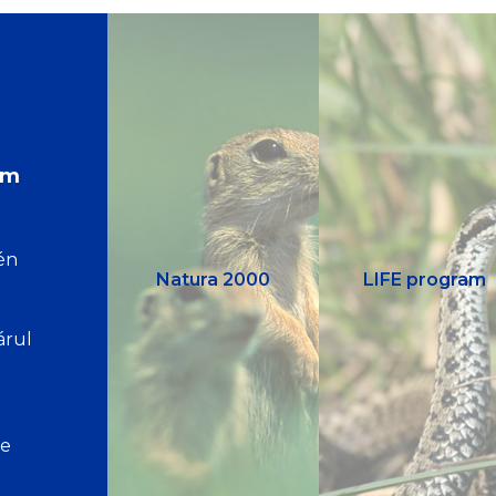
em
én
Natura 2000
LIFE program
árul
ve