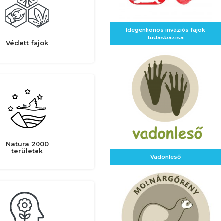
Idegenhonos inváziós fajok
tudásbázisa
Védett fajok
Natura 2000
területek
Vadonleső