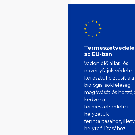
Természetvédel
az EU-ban
Vadon élő állat- és
növényfajok védelm
keresztül biztosítja a
biológiai sokféleség
megóvását és hozzáj
kedvező
természetvédelmi
helyzetük
fenntartásához, illet
helyreállításához.