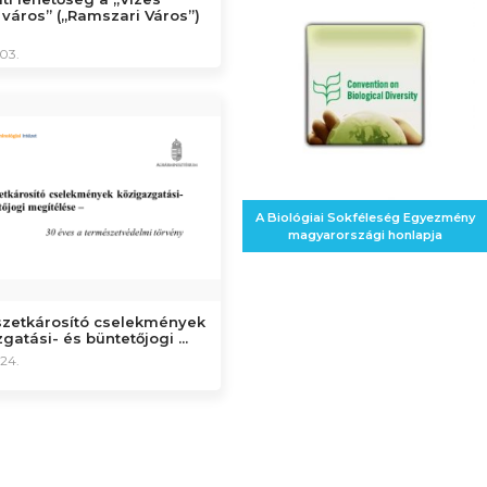
 város” („Ramszari Város”)
03.
A Biológiai Sokféleség Egyezmény
magyarországi honlapja
zetkárosító cselekmények
gatási- és büntetőjogi ...
24.