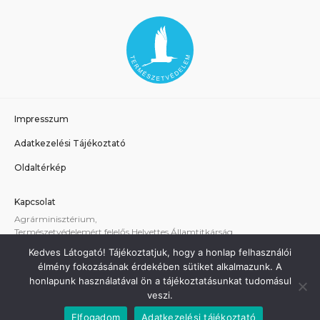
Impresszum
Adatkezelési Tájékoztató
Oldaltérkép
Kapcsolat
Agrárminisztérium,
Természetvédelemért felelős Helyettes Államtitkárság
E-mail:
tvhat@am.gov.hu
Kedves Látogató! Tájékoztatjuk, hogy a honlap felhasználói
A weboldallal kapcsolatos technikai támogatás:
élmény fokozásának érdekében sütiket alkalmazunk. A
termeszetvedelem@am.gov.hu
honlapunk használatával ön a tájékoztatásunkat tudomásul
veszi.
Elfogadom
Adatkezelési tájékoztató