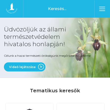
Ugrás a tartalomhoz
Főoldal
Üdvözöljük az állami
természetvédelem
hivatalos honlapján!
Célunk a hazai természeti örökségünk megőrzése és védelme
Videó lejátszása
Tematikus keresők