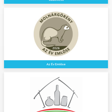
Az Év Emlőse