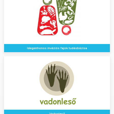
Idegenhonos inváziós fajok tudásbázisa
Vadonleső