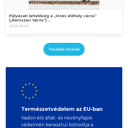
Pályázati lehetőség a „Vizes élőhely város”
(„Ramszari Város”) ...
2026.06.03.
További híreink
Természetvédelem az EU-ban
Vadon élő állat- és növényfajok
védelmén keresztül biztosítja a