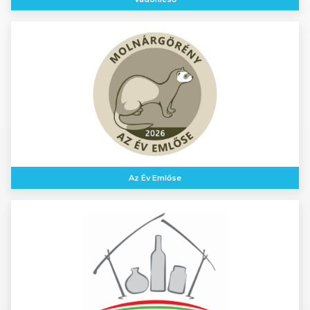
Az Év Emlőse