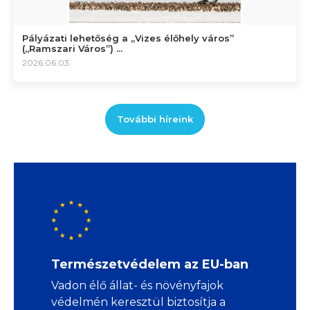
Pályázati lehetőség a „Vizes élőhely város”
(„Ramszari Város”) ...
2026.06.03.
További híreink
Természetvédelem az EU-ban
Vadon élő állat- és növényfajok
védelmén keresztül biztosítja a