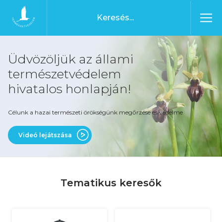
Ugrás a tartalomhoz
Főoldal
Üdvözöljük az állami
természetvédelem
hivatalos honlapján!
Célunk a hazai természeti örökségünk megőrzése és védelme
Videó lejátszása
Tematikus keresők