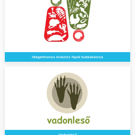
Idegenhonos inváziós fajok tudásbázisa
Vadonleső