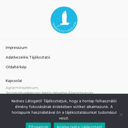
Impresszum
Adatkezelési Tájékoztató
Oldaltérkép
Kapcsolat
Agrárminisztérium,
Természetvédelemért felelős Helyettes Államtitkárság
E-mail:
tvhat@am.gov.hu
Kedves Látogató! Tájékoztatjuk, hogy a honlap felhasználói
A weboldallal kapcsolatos technikai támogatás:
élmény fokozásának érdekében sütiket alkalmazunk. A
termeszetvedelem@am.gov.hu
honlapunk használatával ön a tájékoztatásunkat tudomásul
veszi.
Elfogadom
Adatkezelési tájékoztató