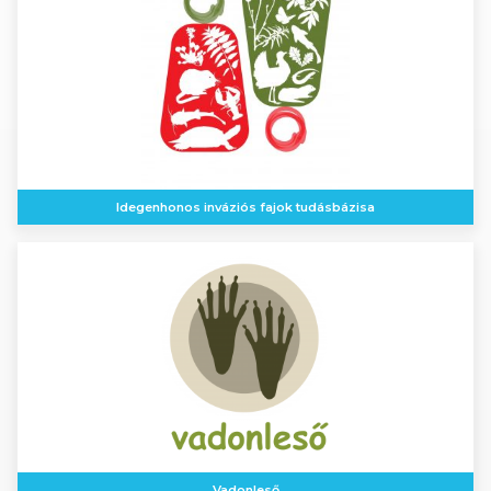
Idegenhonos inváziós fajok tudásbázisa
Vadonleső