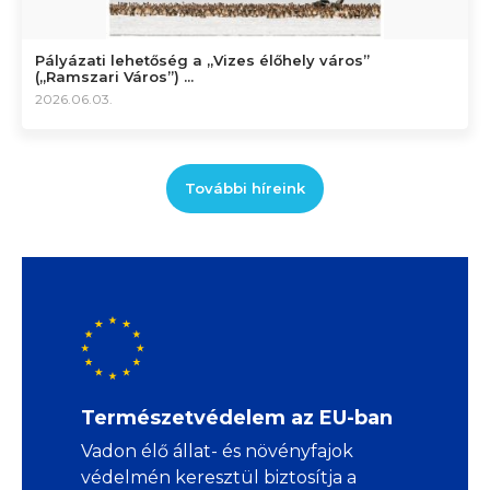
Pályázati lehetőség a „Vizes élőhely város”
(„Ramszari Város”) ...
2026.06.03.
További híreink
Természetvédelem az EU-ban
Vadon élő állat- és növényfajok
védelmén keresztül biztosítja a