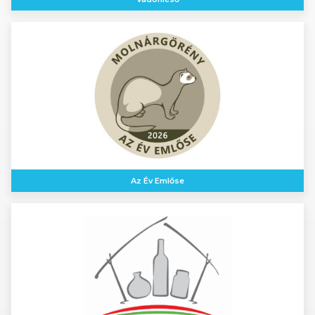
Az Év Emlőse