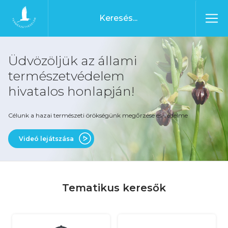
Ugrás a tartalomhoz
Főoldal
Üdvözöljük az állami
természetvédelem
hivatalos honlapján!
Célunk a hazai természeti örökségünk megőrzése és védelme
Videó lejátszása
Tematikus keresők