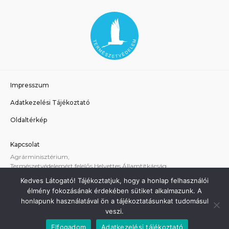
Impresszum
Adatkezelési Tájékoztató
Oldaltérkép
Kapcsolat
Agrárminisztérium,
Természetvédelemért felelős Helyettes Államtitkárság
E-mail:
tvhat@am.gov.hu
Kedves Látogató! Tájékoztatjuk, hogy a honlap felhasználói
A weboldallal kapcsolatos technikai támogatás:
élmény fokozásának érdekében sütiket alkalmazunk. A
termeszetvedelem@am.gov.hu
honlapunk használatával ön a tájékoztatásunkat tudomásul
veszi.
Elfogadom
Adatkezelési tájékoztató