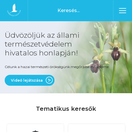
Ugrás a tartalomhoz
Főoldal
Üdvözöljük az állami
természetvédelem
hivatalos honlapján!
Célunk a hazai természeti örökségünk megőrzése és védelme
Videó lejátszása
Tematikus keresők