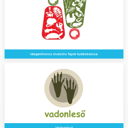
Idegenhonos inváziós fajok tudásbázisa
Vadonleső