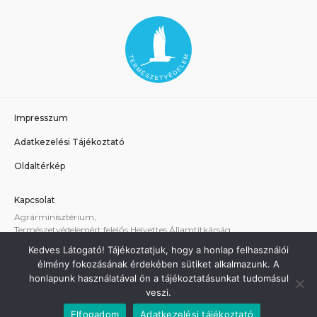
Impresszum
Adatkezelési Tájékoztató
Oldaltérkép
Kapcsolat
Agrárminisztérium,
Természetvédelemért felelős Helyettes Államtitkárság
E-mail:
tvhat@am.gov.hu
Kedves Látogató! Tájékoztatjuk, hogy a honlap felhasználói
A weboldallal kapcsolatos technikai támogatás:
élmény fokozásának érdekében sütiket alkalmazunk. A
termeszetvedelem@am.gov.hu
honlapunk használatával ön a tájékoztatásunkat tudomásul
veszi.
Elfogadom
Adatkezelési tájékoztató