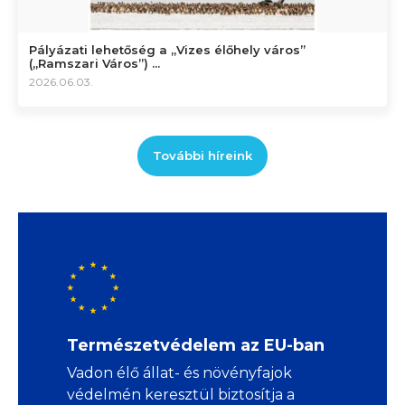
Pályázati lehetőség a „Vizes élőhely város”
(„Ramszari Város”) ...
2026.06.03.
További híreink
Természetvédelem az EU-ban
Vadon élő állat- és növényfajok
védelmén keresztül biztosítja a