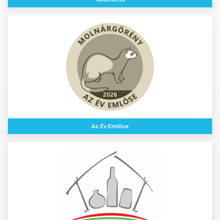
Az Év Emlőse