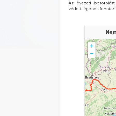
Az övezeti besorolást
védettségének fenntartás
Nem
+
−