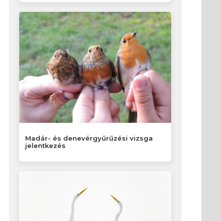
Madár- és denevérgyűrűzési vizsga
jelentkezés