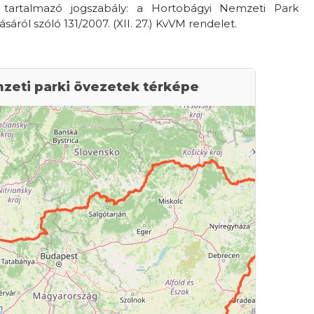
 tartalmazó jogszabály: a Hortobágyi Nemzeti Park
áról szóló 131/2007. (XII. 27.) KvVM rendelet.
zeti parki övezetek térképe