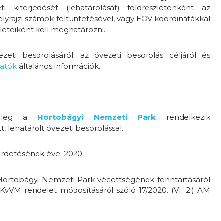
ti kiterjedését (lehatárolását) földrészletenként az
helyrajzi számok feltüntetésével, vagy EOV koordinátákkal
eteiként kell meghatározni.
eti besorolásáról, az övezeti besorolás céljáról és
lhatók
általános információk.
lenleg a
Hortobágyi Nemzeti Park
rendelkezik
t, lehatárolt övezeti besorolással.
hirdetésének éve: 2020.
a Hortobágyi Nemzeti Park védettségének fenntartásáról
.) KvVM rendelet módosításáról szóló 17/2020. (VI. 2.) AM