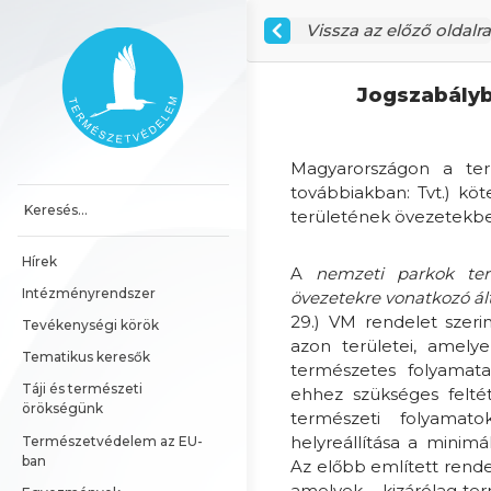
Ugrás a tartalomhoz
Vissza az előző oldalra
Főoldal
Jogszabályb
Magyarországon a term
továbbiakban: Tvt.) kö
területének övezetekbe 
Hírek
A
nemzeti parkok ter
Intézményrendszer
övezetekre vonatkozó ál
29.) VM rendelet szeri
Tevékenységi körök
azon területei, amely
Tematikus keresők
természetes folyamatai
Táji és természeti 
ehhez szükséges feltét
örökségünk
természeti folyamato
helyreállítása a minim
Természetvédelem az EU-
ban
Az előbb említett rend
amelyek – kizárólag te