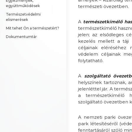
Egyezmények, 
együttműködések
természeti övezetben.
Természetvédelmi 
elismerések
A
természetkímélő has
természetkímélő haszno
Mit tehet Ön a természetért?
jelen; az elsődleges c
Dokumentumtár
kezelés mellett a táj
céljainak eléréséhez
védelem céljainak megv
folytatható.
A
szolgáltató övezetb
helyszínek tartoznak, 
jelenléttel jár. A termé
a természetkímélő ha
szolgáltató övezetben ke
A nemzeti parki öveze
park létesítéséről (véd
fenntartásáról szóló min