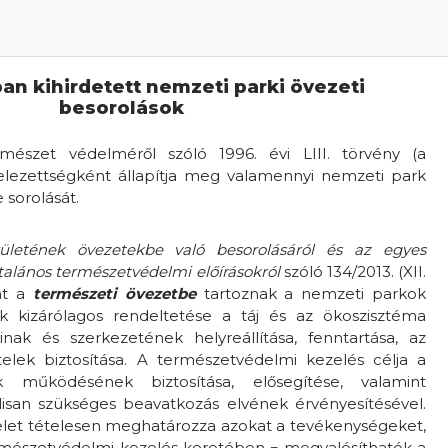
an kihirdetett nemzeti parki övezeti
besorolások
észet védelméről szóló 1996. évi LIII. törvény (a
telezettségként állapítja meg valamennyi nemzeti park
sorolását.
ületének övezetekbe való besorolásáról és az egyes
talános természetvédelmi előírásokról
szóló 134/2013. (XII.
nt a
természeti övezetbe
tartoznak a nemzeti parkok
ek kizárólagos rendeltetése a táj és az ökoszisztéma
nak és szerkezetének helyreállítása, fenntartása, az
elek biztosítása. A természetvédelmi kezelés célja a
k működésének biztosítása, elősegítése, valamint
álisan szükséges beavatkozás elvének érvényesítésével.
elet tételesen meghatározza azokat a tevékenységeket,
rmészetvédelmi kezelés keretében − megvalósíthatók a