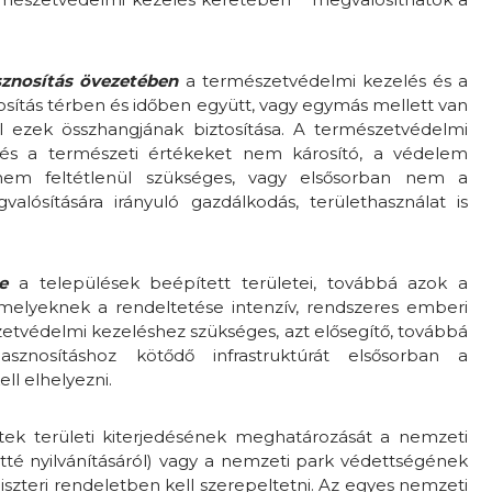
znosítás övezetében
a természetvédelmi kezelés és a
sítás térben és időben együtt, vagy egymás mellett van
él ezek összhangjának biztosítása. A természetvédelmi
i és a természeti értékeket nem károsító, a védelem
 nem feltétlenül szükséges, vagy elsősorban nem a
alósítására irányuló gazdálkodás, területhasználat is
e
a települések beépített területei, továbbá azok a
amelyeknek a rendeltetése intenzív, rendszeres emberi
szetvédelmi kezeléshez szükséges, azt elősegítő, továbbá
sznosításhoz kötődő infrastruktúrát elsősorban a
ll elhelyezni.
tek területi kiterjedésének meghatározását a nemzeti
etté nyilvánításáról) vagy a nemzeti park védettségének
iszteri rendeletben kell szerepeltetni. Az egyes nemzeti