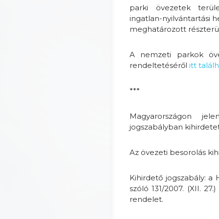
parki övezetek terüle
ingatlan-nyilvántartási 
meghatározott részterül
A nemzeti parkok övez
rendeltetéséről
itt talá
***
Magyarországon je
jogszabályban kihirdetet
Az övezeti besorolás ki
Kihirdető jogszabály: 
szóló 131/2007. (XII. 27
rendelet.