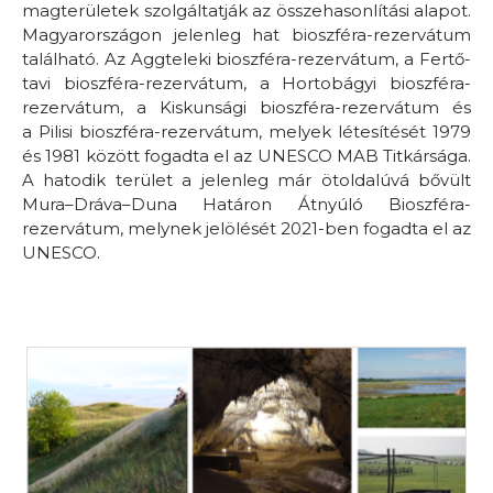
magterületek szolgáltatják az összehasonlítási alapot.
Magyarországon jelenleg hat bioszféra-rezervátum
található. Az Aggteleki bioszféra-rezervátum, a Fertő-
tavi bioszféra-rezervátum, a Hortobágyi bioszféra-
rezervátum, a Kiskunsági bioszféra-rezervátum
és
a Pilisi bioszféra-rezervátum, melyek létesítését 1979
és 1981 között fogadta el az UNESCO MAB Titkársága.
A hatodik terület a jelenleg már ötoldalúvá bővült
Mura–Dráva–Duna Határon Átnyúló Bioszféra-
rezervátum, melynek jelölését 2021-ben fogadta el az
UNESCO.