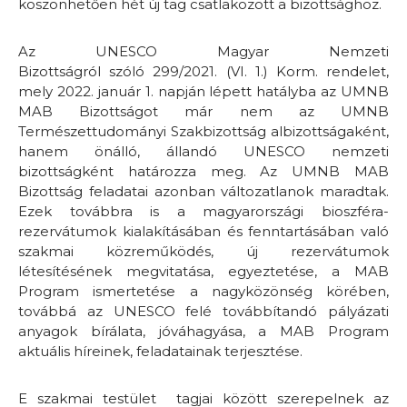
köszönhetően hét új tag csatlakozott a bizottsághoz.
Az UNESCO Magyar Nemzeti
Bizottságról szóló 299/2021. (VI. 1.) Korm. rendelet,
mely 2022. január 1. napján lépett hatályba az UMNB
MAB Bizottságot már nem az UMNB
Természettudományi Szakbizottság albizottságaként,
hanem önálló, állandó UNESCO nemzeti
bizottságként határozza meg. Az UMNB MAB
Bizottság feladatai azonban változatlanok maradtak.
Ezek továbbra is a magyarországi bioszféra-
rezervátumok kialakításában és fenntartásában való
szakmai közreműködés, új rezervátumok
létesítésének megvitatása, egyeztetése, a MAB
Program ismertetése a nagyközönség körében,
továbbá az UNESCO felé továbbítandó pályázati
anyagok bírálata, jóváhagyása, a MAB Program
aktuális híreinek, feladatainak terjesztése.
E szakmai testület tagjai között szerepelnek az