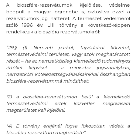
A bioszféra-rezervátumok kijelölése, védelme
beépült a magyar jogrendbe is, biztosítva ezzel a
rezervátumok jogi hátterét: A természet védelméről
szóló 1996. évi LIII. törvény a következőképpen
rendelkezik a bioszféra rezervátumokról:
“29.§ (1) Nemzeti parkot, tájvédelmi körzetet,
természetvédelmi területet, vagy azok meghatározott
részét – ha az nemzetközileg kiemelkedő tudományos
értéket képvisel – a miniszter jogszabályban,
nemzetközi kötelezettségvállalásainkkal összhangban
bioszféra-rezervátummá minősíthet;
(2) a bioszféra-rezervátumon belül a kiemelkedő
természetvédelmi érték közvetlen megóvására
magterületet kell kijelölni.
(4) E törvény erejénél fogva fokozottan védett a
bioszféra rezervátum magterülete”.