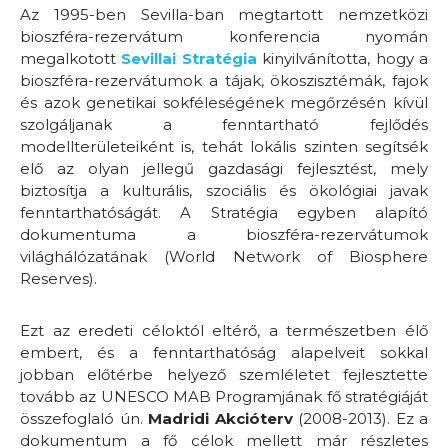
Az 1995-ben Sevilla-ban megtartott nemzetközi
bioszféra-rezervátum konferencia nyomán
megalkotott
Sevillai Stratégia
kinyilvánította, hogy a
bioszféra-rezervátumok a tájak, ökoszisztémák, fajok
és azok genetikai sokféleségének megőrzésén kívül
szolgáljanak a fenntartható fejlődés
modellterületeiként is, tehát lokális szinten segítsék
elő az olyan jellegű gazdasági fejlesztést, mely
biztosítja a kulturális, szociális és ökológiai javak
fenntarthatóságát. A Stratégia egyben alapító
dokumentuma a bioszféra-rezervátumok
világhálózatának (World Network of Biosphere
Reserves).
Ezt az eredeti céloktól eltérő, a természetben élő
embert, és a fenntarthatóság alapelveit sokkal
jobban előtérbe helyező szemléletet fejlesztette
tovább az UNESCO MAB Programjának fő stratégiáját
összefoglaló ún.
Madridi Akcióterv
(2008-2013). Ez a
dokumentum a fő célok mellett már részletes