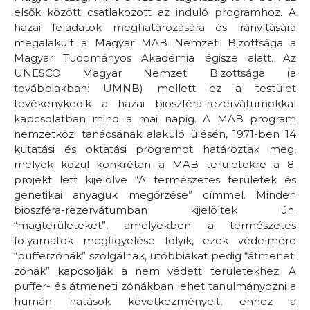
elsők között csatlakozott az induló programhoz. A
hazai feladatok meghatározására és irányítására
megalakult a Magyar MAB Nemzeti Bizottsága a
Magyar Tudományos Akadémia égisze alatt. Az
UNESCO Magyar Nemzeti Bizottsága (a
továbbiakban: UMNB) mellett ez a testület
tevékenykedik a hazai bioszféra-rezervátumokkal
kapcsolatban mind a mai napig. A MAB program
nemzetközi tanácsának alakuló ülésén, 1971-ben 14
kutatási és oktatási programot határoztak meg,
melyek közül konkrétan a MAB területekre a 8.
projekt lett kijelölve “A természetes területek és
genetikai anyaguk megőrzése” címmel. Minden
bioszféra-rezervátumban kijelöltek ún.
“magterületeket”, amelyekben a természetes
folyamatok megfigyelése folyik, ezek védelmére
“pufferzónák” szolgálnak, utóbbiakat pedig “átmeneti
zónák” kapcsolják a nem védett területekhez. A
puffer- és átmeneti zónákban lehet tanulmányozni a
humán hatások következményeit, ehhez a