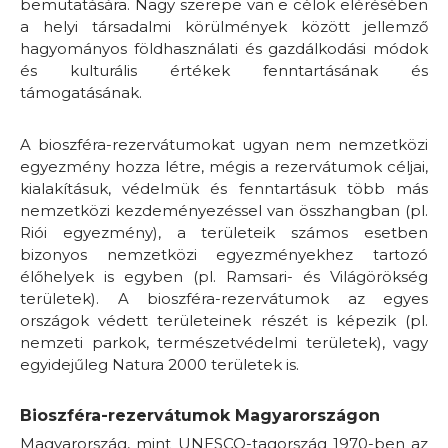
bemutatására. Nagy szerepe van e célok elérésében
a helyi társadalmi körülmények között jellemző
hagyományos földhasználati és gazdálkodási módok
és kulturális értékek fenntartásának és
támogatásának.
A bioszféra-rezervátumokat ugyan nem nemzetközi
egyezmény hozza létre, mégis a rezervátumok céljai,
kialakításuk, védelmük és fenntartásuk több más
nemzetközi kezdeményezéssel van összhangban (pl.
Riói egyezmény), a területeik számos esetben
bizonyos nemzetközi egyezményekhez tartozó
élőhelyek is egyben (pl. Ramsari- és Világörökség
területek). A bioszféra-rezervátumok az egyes
országok védett területeinek részét is képezik (pl.
nemzeti parkok, természetvédelmi területek), vagy
egyidejűleg Natura 2000 területek is.
Bioszféra-rezervátumok Magyarországon
Magyarország, mint UNESCO-tagország 1970-ben az