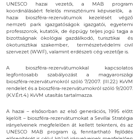
UNESCO hazai vezetői, a MAB program
koordinálásáért felelős minisztériumi képviselők, a
hazai bioszféra-rezervátumok kezelését végző
nemzeti park igazgatóságok igazgatói, egyetemi
professzorok, kutatók, de éppúgy teljes jogú tagja a
bizottságnak ökológiai gazdálkodó, turisztikai és
ökoturisztikai szakember, természetvédelmi civil
szervezet (WWF), valamint erdészeti cég vezetője is.
A bioszféra-rezervátumokkal kapcsolatos
legfontosabb szabályozást a magyarországi
bioszféra-rezervátumokról szóló 7/2007. (III.22.) KvVM
rendelet és a bioszféra-rezervátumokról szóló 9/2007.
(K.V.Ért.4.) KvVM utasítás tartalmazza.
A hazai – elsősorban az első generációs, 1995 előtt
kijelölt – bioszféra-rezervátumokat a Sevillai Stratégia
irányelveinek megfelelően át kellett tekinteni, és az
UNESCO MAB program új, fenntartható fejlődés
elősegítését is célul kitűző irányelveinek megfelelően