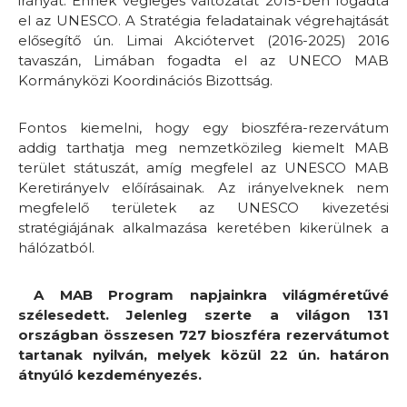
irányát. Ennek végleges változatát 2015-ben fogadta
el az UNESCO. A Stratégia feladatainak végrehajtását
elősegítő ún. Limai Akciótervet (2016-2025) 2016
tavaszán, Limában fogadta el az UNECO MAB
Kormányközi Koordinációs Bizottság.
Fontos kiemelni, hogy egy bioszféra-rezervátum
addig tarthatja meg nemzetközileg kiemelt MAB
terület státuszát, amíg megfelel az UNESCO MAB
Keretirányelv előírásainak. Az irányelveknek nem
megfelelő területek az UNESCO kivezetési
stratégiájának alkalmazása keretében kikerülnek a
hálózatból.
A MAB Program napjainkra világméretűvé
szélesedett. Jelenleg szerte a világon 131
országban összesen 727 bioszféra rezervátumot
tartanak nyilván, melyek közül 22 ún. határon
átnyúló kezdeményezés.