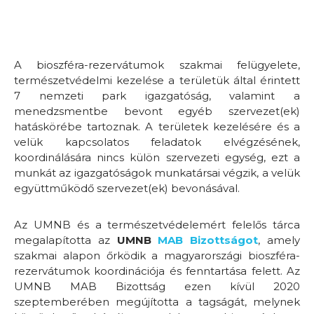
A bioszféra-rezervátumok szakmai felügyelete,
természetvédelmi kezelése a területük által érintett
7 nemzeti park igazgatóság, valamint a
menedzsmentbe bevont egyéb szervezet(ek)
hatáskörébe tartoznak. A területek kezelésére és a
velük kapcsolatos feladatok elvégzésének,
koordinálására nincs külön szervezeti egység, ezt a
munkát az igazgatóságok munkatársai végzik, a velük
együttműködő szervezet(ek) bevonásával.
Az UMNB és a természetvédelemért felelős tárca
megalapította az
UMNB
MAB Bizottságot
, amely
szakmai alapon őrködik a magyarországi bioszféra-
rezervátumok koordinációja és fenntartása felett. Az
UMNB MAB Bizottság ezen kívül 2020
szeptemberében megújította a tagságát, melynek