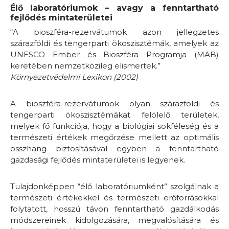
Élő laboratóriumok – avagy a fenntartható
fejlődés mintaterületei
“A bioszféra-rezervátumok azon jellegzetes
szárazföldi és tengerparti ökoszisztémák, amelyek az
UNESCO Ember és Bioszféra Programja (MAB)
keretében nemzetközileg elismertek.”
Környezetvédelmi Lexikon (2002)
A bioszféra-rezervátumok olyan szárazföldi és
tengerparti ökoszisztémákat felölelő területek,
melyek fő funkciója, hogy a biológiai sokféleség és a
természeti értékek megőrzése mellett az optimális
összhang biztosításával egyben a fenntartható
gazdasági fejlődés mintaterületei is legyenek.
Tulajdonképpen “élő laboratóriumként” szolgálnak a
természeti értékekkel és természeti erőforrásokkal
folytatott, hosszú távon fenntartható gazdálkodás
módszereinek kidolgozására, megvalósítására és