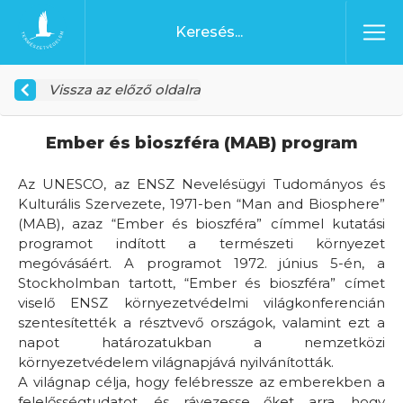
Ugrás a tartalomhoz
Főoldal
Vissza az előző oldalra
Ember és bioszféra (MAB) program
Az UNESCO, az ENSZ Nevelésügyi Tudományos és
Kulturális Szervezete, 1971-ben “Man and Biosphere”
(MAB), azaz “Ember és bioszféra” címmel kutatási
programot indított a természeti környezet
megóvásáért. A programot 1972. június 5-én, a
Stockholmban tartott, “Ember és bioszféra” címet
viselő ENSZ környezetvédelmi világkonferencián
szentesítették a résztvevő országok, valamint ezt a
napot határozatukban a nemzetközi
környezetvédelem világnapjává nyilvánították.
A világnap célja, hogy felébressze az emberekben a
felelősségtudatot, és rávezesse őket arra, hogy