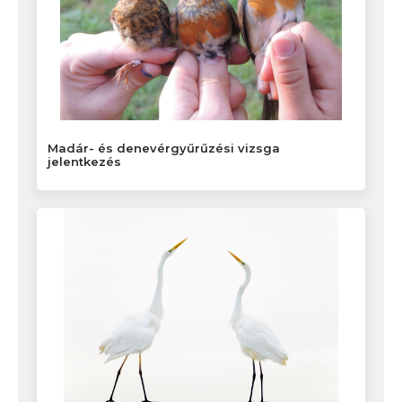
Madár- és denevérgyűrűzési vizsga
jelentkezés