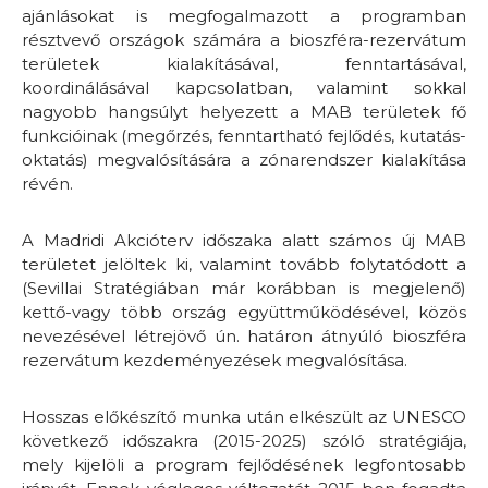
ajánlásokat is megfogalmazott a programban
résztvevő országok számára a bioszféra-rezervátum
területek kialakításával, fenntartásával,
koordinálásával kapcsolatban, valamint sokkal
nagyobb hangsúlyt helyezett a MAB területek fő
funkcióinak (megőrzés, fenntartható fejlődés, kutatás-
oktatás) megvalósítására a zónarendszer kialakítása
révén.
A Madridi Akcióterv időszaka alatt számos új MAB
területet jelöltek ki, valamint tovább folytatódott a
(Sevillai Stratégiában már korábban is megjelenő)
kettő-vagy több ország együttműködésével, közös
nevezésével létrejövő ún. határon átnyúló
bioszféra
rezervátum kezdeményezések megvalósítása.
Hosszas előkészítő munka után elkészült az UNESCO
következő időszakra (2015-2025) szóló stratégiája,
mely kijelöli a program fejlődésének legfontosabb