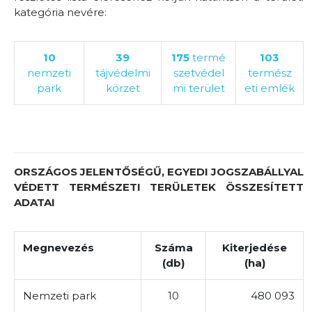
kategória nevére:
10
39
175
termé
103
nemzeti
tájvédelmi
szetvédel
termész
park
körzet
mi terület
eti emlék
ORSZÁGOS JELENTŐSÉGŰ, EGYEDI JOGSZABÁLLYAL
VÉDETT TERMÉSZETI TERÜLETEK
ÖSSZESÍTETT
ADATAI
Megnevezés
Száma
Kiterjedése
(db)
(ha)
Nemzeti park
10
480 093