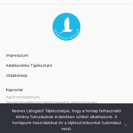
Impresszum
Adatkezelési Tájékoztató
Oldaltérkép
Kapcsolat
Agrárminisztérium,
Természetvédelemért felelős Helyettes Államtitkárság
E-mail:
tvhat@am.gov.hu
Kedves Látogató! Tájékoztatjuk, hogy a honlap felhasználói
A weboldallal kapcsolatos technikai támogatás:
élmény fokozásának érdekében sütiket alkalmazunk. A
termeszetvedelem@am.gov.hu
honlapunk használatával ön a tájékoztatásunkat tudomásul
veszi.