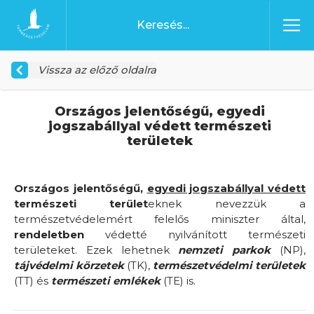
Ugrás a tartalomhoz
Főoldal
Vissza az előző oldalra
Országos jelentőségű, egyedi
jogszabállyal védett természeti
területek
Országos jelentőségű,
egyedi jogszabállyal védett
természeti terület
eknek nevezzük a
természetvédelemért felelős miniszter által,
rendeletben
védetté nyilvánított természeti
területeket. Ezek lehetnek
nemzeti parkok
(NP),
tájvédelmi körzetek
(TK),
természetvédelmi területek
(TT) és
természeti emlékek
(TE) is.