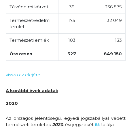
Tájvédelmi körzet
39
336 875
Természetvédelmi
175
32 049
terület
Természeti emlék
103
133
Összesen
327
849 150
vissza az elejére
A korábbi évek adatai:
2020
Az országos jelentőségű, egyedi jogszabállyal védett
természeti területek
2020
.
évi jegyzékét
itt
találja.