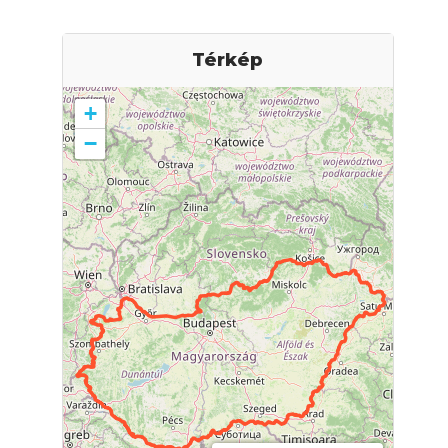
Térkép
+
−