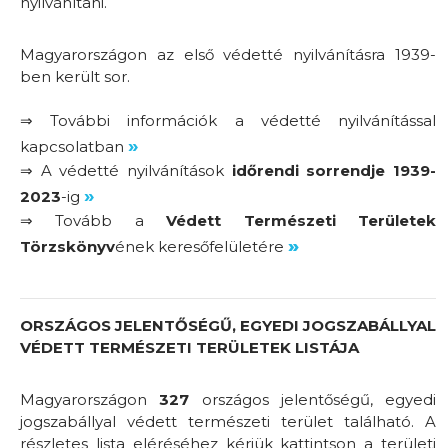
nyilvánítani.
Magyarországon az első védetté nyilvánításra 1939-
ben került sor.
⇒ További információk a védetté nyilvánítással
»
kapcsolatban
⇒ A védetté nyilvánítások
időrendi sorrendje
1939-
»
2023
-ig
⇒ Tovább a
Védett Természeti Területek
»
Törzskönyv
ének keresőfelületére
ORSZÁGOS JELENTŐSÉGŰ, EGYEDI JOGSZABÁLLYAL
VÉDETT TERMÉSZETI TERÜLETEK
LISTÁJA
Magyarországon
327
országos jelentőségű, egyedi
jogszabállyal védett természeti terület található. A
részletes lista eléréséhez kérjük kattintson a területi