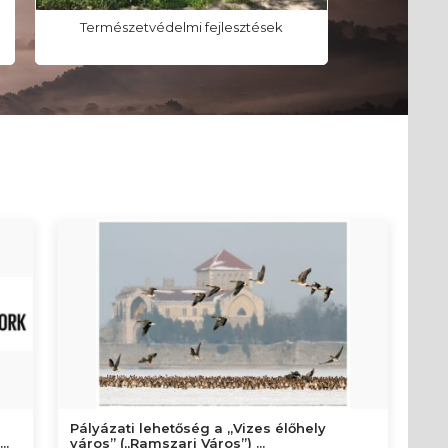
Természetvédelmi fejlesztések
Helyi véde
s
Pályázati lehetőség a „Vizes élőhely
..
város” („Ramszari Város”) ...