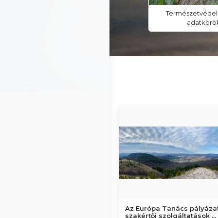
Madár- és denevérgyűrűzési vizsga
Természetvédelm
jelentkezés
adatkörök
Az Európa Tanács pályázat
szakértői szolgáltatások ...