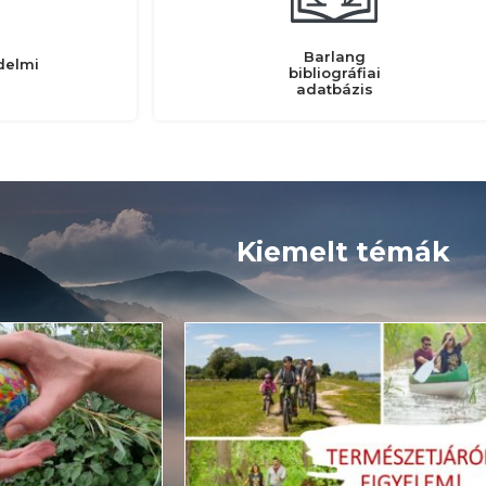
Barlang
delmi
bibliográfiai
adatbázis
Kiemelt témák