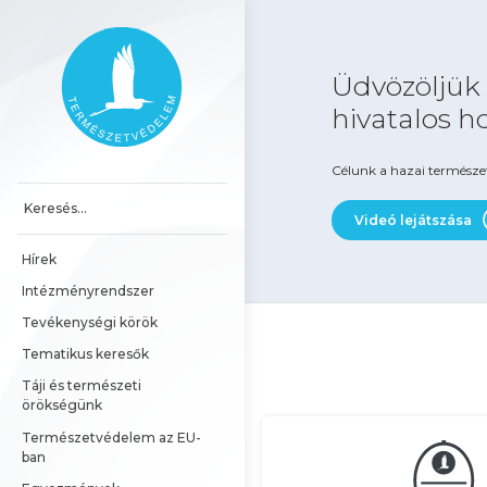
Ugrás a tartalomhoz
Főoldal
Üdvözöljük
hivatalos h
Célunk a hazai természe
Videó lejátszása
Hírek
Intézményrendszer
Tevékenységi körök
Tematikus keresők
Táji és természeti 
örökségünk
Természetvédelem az EU-
ban