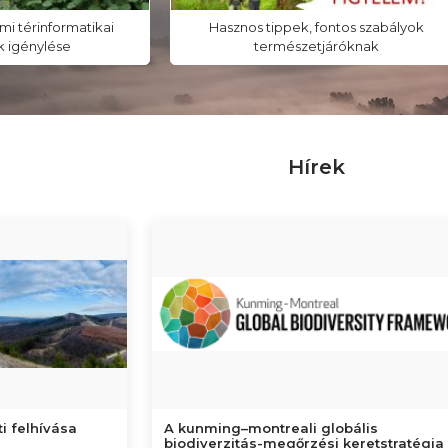
i térinformatikai
Hasznos tippek, fontos szabályok
 igénylése
természetjáróknak
Hírek
i felhívása
A kunming–montreali globális
biodiverzitás-megőrzési keretstratégia .