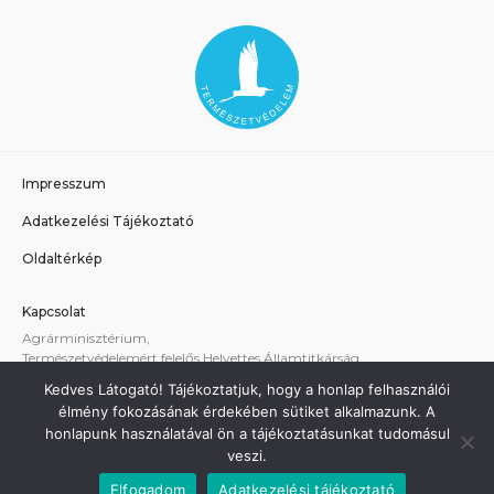
Impresszum
Adatkezelési Tájékoztató
Oldaltérkép
Kapcsolat
Agrárminisztérium,
Természetvédelemért felelős Helyettes Államtitkárság
E-mail:
tvhat@am.gov.hu
Kedves Látogató! Tájékoztatjuk, hogy a honlap felhasználói
A weboldallal kapcsolatos technikai támogatás:
élmény fokozásának érdekében sütiket alkalmazunk. A
termeszetvedelem@am.gov.hu
honlapunk használatával ön a tájékoztatásunkat tudomásul
veszi.
Elfogadom
Adatkezelési tájékoztató