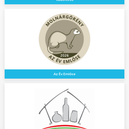
Az Év Emlőse