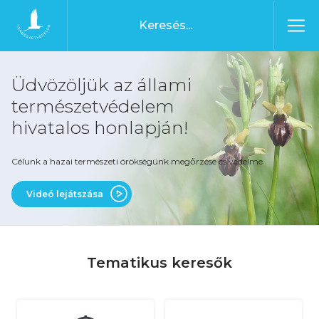
Ugrás a tartalomhoz
Főoldal
Üdvözöljük az állami
természetvédelem
hivatalos honlapján!
Célunk a hazai természeti örökségünk megőrzése és védelme
Videó lejátszása
Tematikus keresők