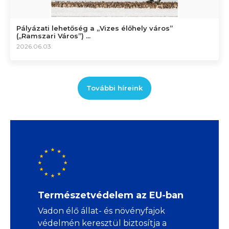
Pályázati lehetőség a „Vizes élőhely város”
(„Ramszari Város”) ...
2026.06.03.
További híreink
Természetvédelem az EU-ban
Vadon élő állat- és növényfajok
védelmén keresztül biztosítja a