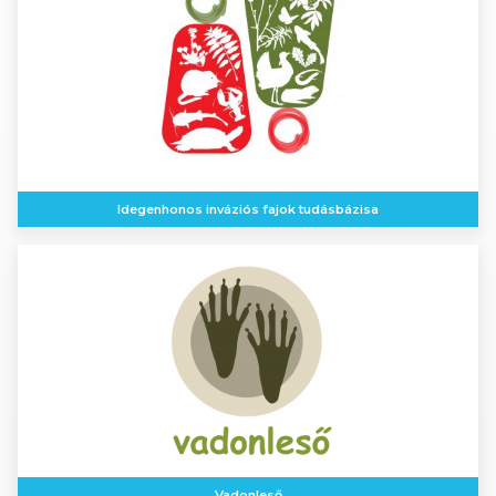
Idegenhonos inváziós fajok tudásbázisa
Vadonleső