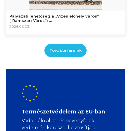
Pályázati lehetőség a „Vizes élőhely város”
(„Ramszari Város”) ...
2026.06.03.
További híreink
Természetvédelem az EU-ban
Vadon élő állat- és növényfajok
védelmén keresztül biztosítja a