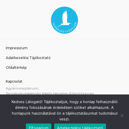
Impresszum
Adatkezelési Tájékoztató
Oldaltérkép
Kapcsolat
Agrárminisztérium,
Természetvédelemért felelős Helyettes Államtitkárság
E-mail:
tvhat@am.gov.hu
Kedves Látogató! Tájékoztatjuk, hogy a honlap felhasználói
A weboldallal kapcsolatos technikai támogatás:
élmény fokozásának érdekében sütiket alkalmazunk. A
termeszetvedelem@am.gov.hu
honlapunk használatával ön a tájékoztatásunkat tudomásul
veszi.
Elfogadom
Adatkezelési tájékoztató