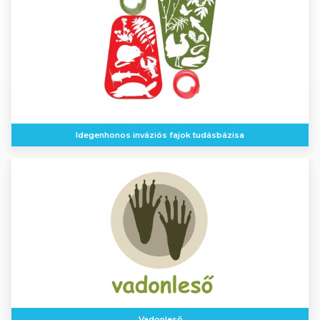
Idegenhonos inváziós fajok tudásbázisa
Vadonleső