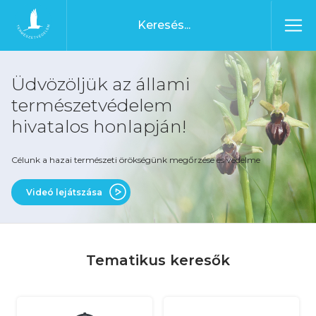
Ugrás a tartalomhoz
Főoldal
Üdvözöljük az állami
természetvédelem
hivatalos honlapján!
Célunk a hazai természeti örökségünk megőrzése és védelme
Videó lejátszása
Tematikus keresők