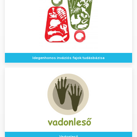
Idegenhonos inváziós fajok tudásbázisa
Vadonleső