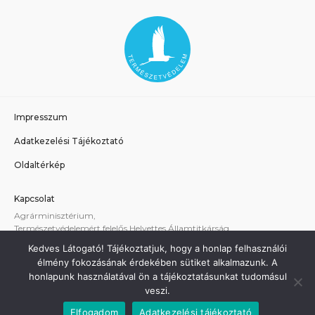
Impresszum
Adatkezelési Tájékoztató
Oldaltérkép
Kapcsolat
Agrárminisztérium,
Természetvédelemért felelős Helyettes Államtitkárság
E-mail:
tvhat@am.gov.hu
Kedves Látogató! Tájékoztatjuk, hogy a honlap felhasználói
A weboldallal kapcsolatos technikai támogatás:
élmény fokozásának érdekében sütiket alkalmazunk. A
termeszetvedelem@am.gov.hu
honlapunk használatával ön a tájékoztatásunkat tudomásul
veszi.
Elfogadom
Adatkezelési tájékoztató