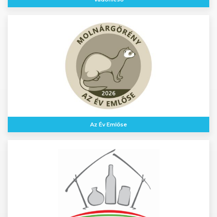
Az Év Emlőse