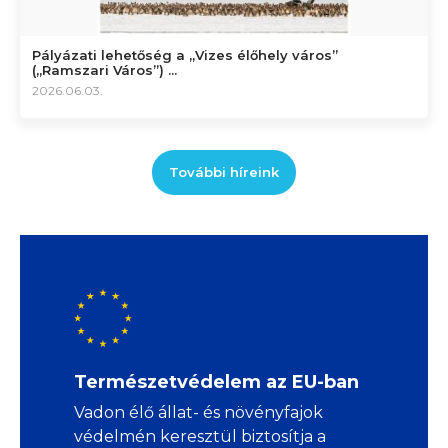
Pályázati lehetőség a „Vizes élőhely város”
(„Ramszari Város”) ...
2026.06.03.
További híreink
Természetvédelem az EU-ban
Vadon élő állat- és növényfajok
védelmén keresztül biztosítja a