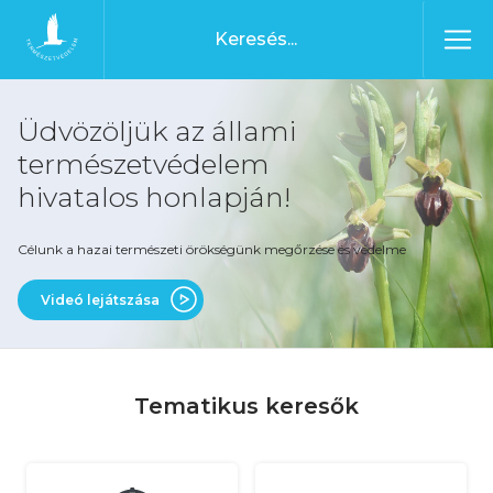
Ugrás a tartalomhoz
Főoldal
Üdvözöljük az állami
természetvédelem
hivatalos honlapján!
Célunk a hazai természeti örökségünk megőrzése és védelme
Videó lejátszása
Tematikus keresők