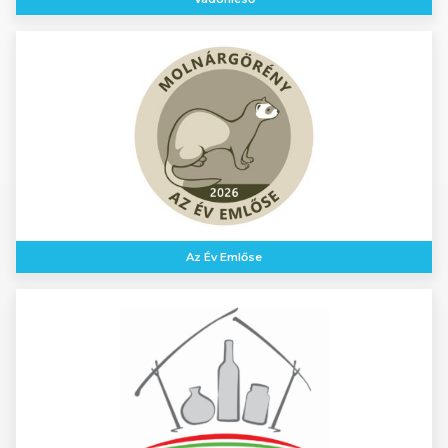
Az Év Emlőse