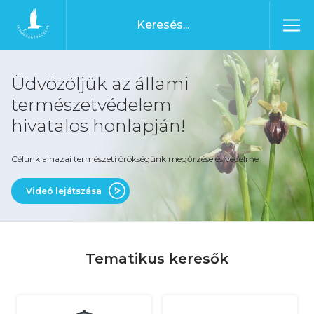
Ugrás a tartalomhoz
Főoldal
Üdvözöljük az állami
természetvédelem
hivatalos honlapján!
Célunk a hazai természeti örökségünk megőrzése és védelme
Videó lejátszása
Tematikus keresők