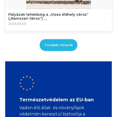
Pályázati lehetőség a „Vizes élőhely város”
(„Ramszari Város”) ...
2026.06.03.
További híreink
Természetvédelem az EU-ban
Vadon élő állat- és növényfajok
védelmén keresztül biztosítja a