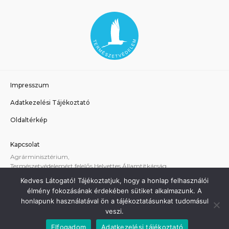
Impresszum
Adatkezelési Tájékoztató
Oldaltérkép
Kapcsolat
Agrárminisztérium,
Természetvédelemért felelős Helyettes Államtitkárság
E-mail:
tvhat@am.gov.hu
Kedves Látogató! Tájékoztatjuk, hogy a honlap felhasználói
A weboldallal kapcsolatos technikai támogatás:
élmény fokozásának érdekében sütiket alkalmazunk. A
termeszetvedelem@am.gov.hu
honlapunk használatával ön a tájékoztatásunkat tudomásul
veszi.
Elfogadom
Adatkezelési tájékoztató