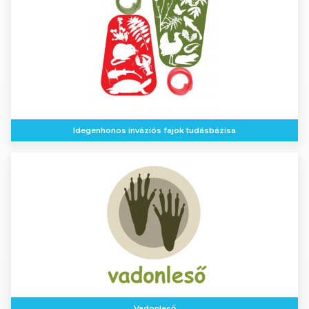
Idegenhonos inváziós fajok tudásbázisa
Vadonleső