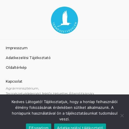
Impresszum
Adatkezelési Tájékoztató
Oldaltérkép
Kapcsolat
Agrárminisztérium,
Természetvédelemért felelős Helyettes Államtitkárság
E-mail:
tvhat@am.gov.hu
Kedves Látogató! Tájékoztatjuk, hogy a honlap felhasználói
A weboldallal kapcsolatos technikai támogatás:
élmény fokozásának érdekében sütiket alkalmazunk. A
termeszetvedelem@am.gov.hu
honlapunk használatával ön a tájékoztatásunkat tudomásul
veszi.
Elfogadom
Adatkezelési tájékoztató