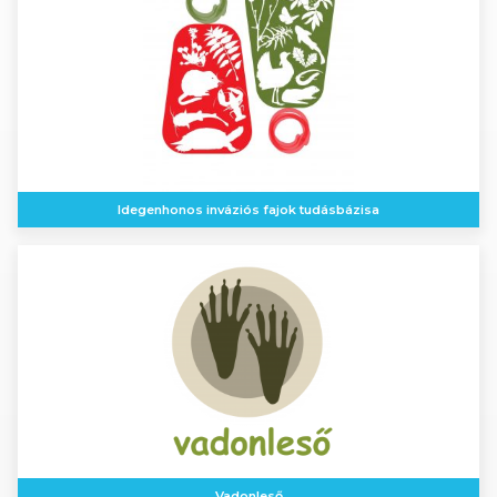
Idegenhonos inváziós fajok tudásbázisa
Vadonleső