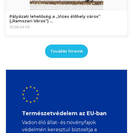
Pályázati lehetőség a „Vizes élőhely város”
(„Ramszari Város”) ...
2026.06.03.
További híreink
Természetvédelem az EU-ban
Vadon élő állat- és növényfajok
védelmén keresztül biztosítja a