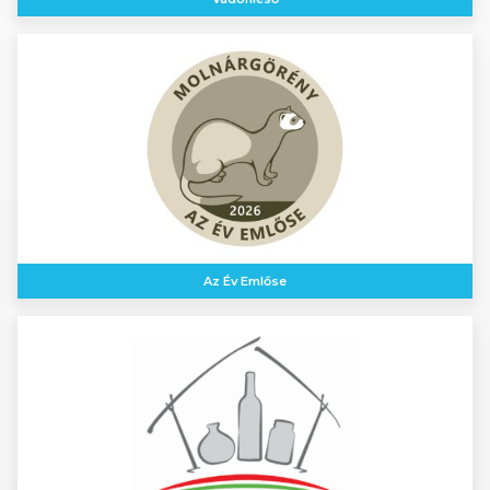
Az Év Emlőse