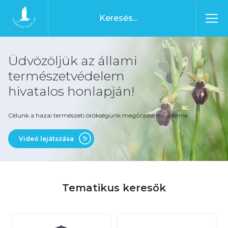
Ugrás a tartalomhoz
Főoldal
Üdvözöljük az állami
természetvédelem
hivatalos honlapján!
Célunk a hazai természeti örökségünk megőrzése és védelme
Videó lejátszása
Tematikus keresők