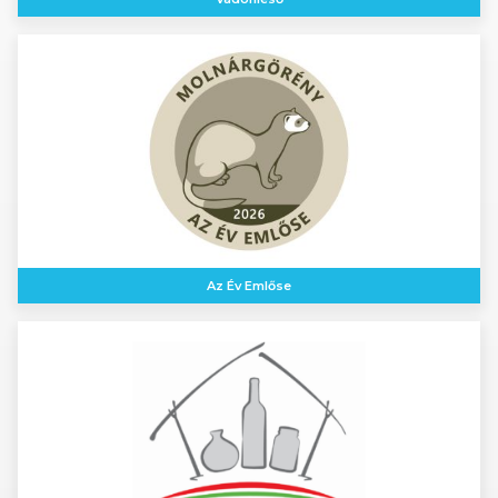
Az Év Emlőse