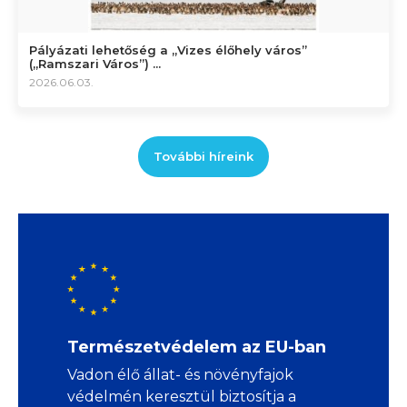
Pályázati lehetőség a „Vizes élőhely város”
(„Ramszari Város”) ...
2026.06.03.
További híreink
Természetvédelem az EU-ban
Vadon élő állat- és növényfajok
védelmén keresztül biztosítja a