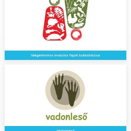
Idegenhonos inváziós fajok tudásbázisa
Vadonleső