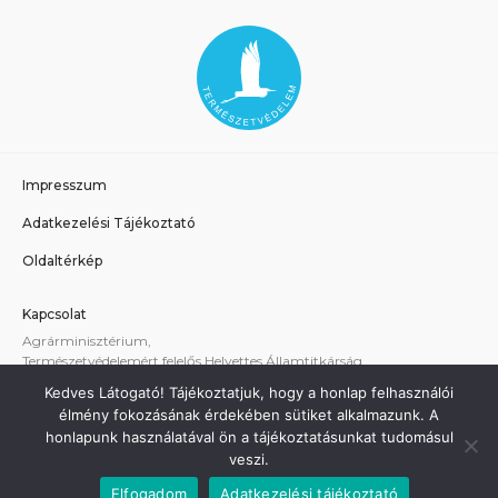
Impresszum
Adatkezelési Tájékoztató
Oldaltérkép
Kapcsolat
Agrárminisztérium,
Természetvédelemért felelős Helyettes Államtitkárság
E-mail:
tvhat@am.gov.hu
Kedves Látogató! Tájékoztatjuk, hogy a honlap felhasználói
A weboldallal kapcsolatos technikai támogatás:
élmény fokozásának érdekében sütiket alkalmazunk. A
termeszetvedelem@am.gov.hu
honlapunk használatával ön a tájékoztatásunkat tudomásul
veszi.
Elfogadom
Adatkezelési tájékoztató