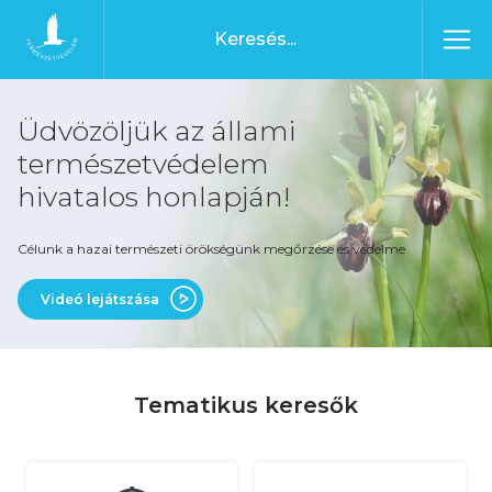
Ugrás a tartalomhoz
Főoldal
Üdvözöljük az állami
természetvédelem
hivatalos honlapján!
Célunk a hazai természeti örökségünk megőrzése és védelme
Videó lejátszása
Tematikus keresők