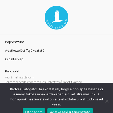
Impresszum
Adatkezelési Tájékoztató
Oldaltérkép
Kapcsolat
Agrárminisztérium,
Természetvédelemért felelős Helyettes Államtitkárság
E-mail:
tvhat@am.gov.hu
Kedves Látogató! Tájékoztatjuk, hogy a honlap felhasználói
A weboldallal kapcsolatos technikai támogatás:
élmény fokozásának érdekében sütiket alkalmazunk. A
termeszetvedelem@am.gov.hu
honlapunk használatával ön a tájékoztatásunkat tudomásul
veszi.
Elfogadom
Adatkezelési tájékoztató