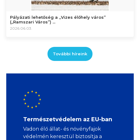
Pályázati lehetőség a „Vizes élőhely város”
(„Ramszari Város”) ...
2026.06.03.
További híreink
Természetvédelem az EU-ban
Vadon élő állat- és növényfajok
védelmén keresztül biztosítja a