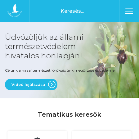
Ugrás a tartalomhoz
Főoldal
Üdvözöljük az állami
természetvédelem
hivatalos honlapján!
Célunk a hazai természeti örökségünk megőrzése és védelme
Videó lejátszása
Tematikus keresők