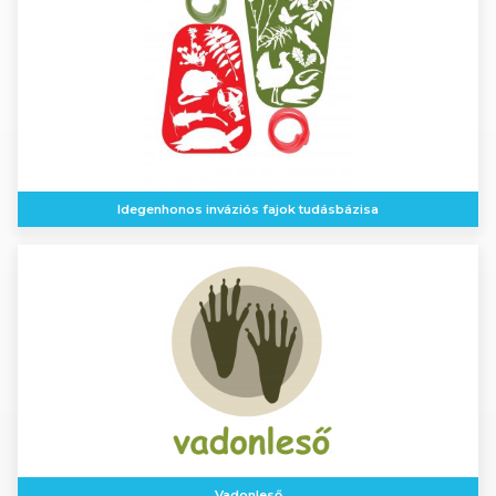
Idegenhonos inváziós fajok tudásbázisa
Vadonleső