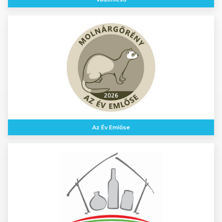
Az Év Emlőse