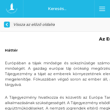
Ugrás a tartalomhoz
Főoldal
Vissza az előző oldalra
Az E
Háttér
Európában a tájak minősége és sokszínűsége számos
minőségét. A gazdag európai táji örökség megőrzés
Tájegyezmény a tájat az emberek környezetének eleng
megjelenítője. Fókuszában végső soron az ember áll, az
tárgyává.
A Tájegyezmény hivatkozza és közvetíti az Európa Taná
alkalmazásának szükségességét. A Tájegyezmény elsődleg
együttműködéseket. A nemzeti jogrendek eltérő megközelí