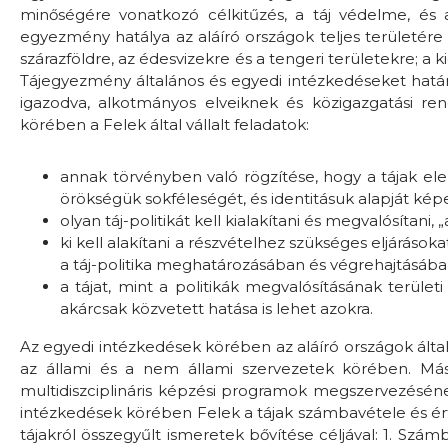
minőségére vonatkozó célkitűzés, a táj védelme, és 
egyezmény hatálya az aláíró országok teljes területére v
szárazföldre, az édesvizekre és a tengeri területekre; a ki
Tájegyezmény általános és egyedi intézkedéseket hat
igazodva, alkotmányos elveiknek és közigazgatási ren
körében a Felek által vállalt feladatok:
annak törvényben való rögzítése, hogy a tájak ele
örökségük sokféleségét, és identitásuk alapját képe
olyan táj-politikát kell kialakítani és megvalósítani
ki kell alakítani a részvételhez szükséges eljárások
a táj-politika meghatározásában és végrehajtásába
a tájat, mint a politikák megvalósításának terület
akárcsak közvetett hatása is lehet azokra.
Az egyedi intézkedések körében az aláíró országok által v
az állami és a nem állami szervezetek körében. Má
multidiszciplináris képzési programok megszervezéséne
intézkedések körében Felek a tájak számbavétele és érté
tájakról összegyűlt ismeretek bővítése céljával: 1. Szám