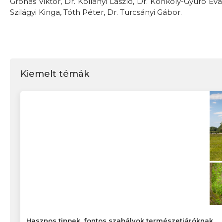
Grónás Viktor, Dr. Kollányi László, Dr. Konkoly-Gyuró É
Szilágyi Kinga, Tóth Péter, Dr. Turcsányi Gábor.
Kiemelt témák
Hasznos tippek, fontos szabályok természetjáróknak