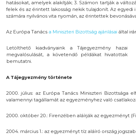
hatásokat, amelyek alakítják; 3. Számon tartják a változ
felek és az érintett lakosság nekik tulajdonít. Az egyed
számára nyilvános vita nyomán, az érintettek bevonásáv
Az Európa Tanács
a Miniszteri Bizottság ajánlásai
által i
Letölthető kiadványaink a Tájegyezmény hazai
megvalósulását, a követendő példákat hivatottak
bemutatni.
A Tájegyezmény története
2000. július: az Európa Tanács Miniszteri Bizottsága 
valamennyi tagállamát az egyezményhez való csatlakozá
2000. október 20.: Firenzében aláírják az egyezményt (
2004. március 1.: az egyezményt tíz aláíró ország jogszab