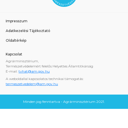
Impresszum
Adatkezelési Tájékoztató
Oldaltérkép
Kapcsolat
Agrárminisztérium,
Természetvédelemért felelős Helyettes Államtitkárság
E-mail:
tvhat@am.gov.hu
A weboldallal kapcsolatos technikai támogatás:
termeszetvedelem@am.gov.hu
Minden jog fenntartva - Agrárminisztérium 2021.