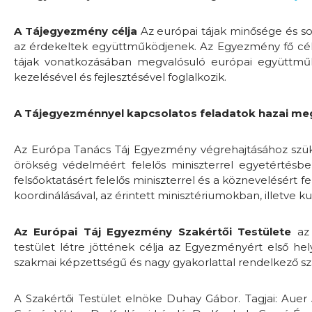
A Tájegyezmény célja
Az európai tájak minősége és s
az érdekeltek együttműködjenek. Az Egyezmény fő célja
tájak vonatkozásában megvalósuló európai együttműk
kezelésével és fejlesztésével foglalkozik.
A Tájegyezménnyel kapcsolatos feladatok hazai me
Az Európa Tanács Táj Egyezmény végrehajtásához szüks
örökség védelméért felelős miniszterrel egyetértésben, 
felsőoktatásért felelős miniszterrel és a köznevelésért 
koordinálásával, az érintett minisztériumokban, illetve 
Az Európai Táj Egyezmény Szakértői Testülete
az 
testület létre jöttének célja az Egyezményért első he
szakmai képzettségű és nagy gyakorlattal rendelkező sz
A Szakértői Testület elnöke Duhay Gábor. Tagjai: Auer 