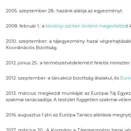
2005. szeptember 28.: hazánk aláírja az egyezményt.
2008. február 1.: a
törvényi szinten történt megerősítés
t
2010. szeptember: a tájegyezmény hazai végrehajtásá
Koordinációs Bizottság.
2012. június 25.: a természetvédelemért felelős miniszter 
2012. szeptember: a tárcaközi bizottság átalakul, és
Euró
2013. március: megkezdi munkáját az Európai Táj Egye
szakmai tanácsadója. A testület független szakmai vé
2016. augusztus 1-jén az Európa Tanács aláírásra megnyit
2017. március 20.: A Kormány a Tájegyezmény hazai v