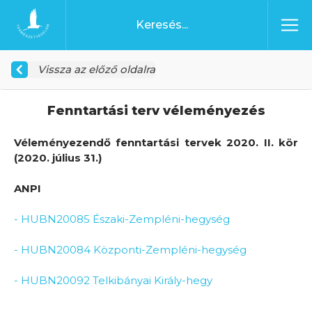
Ugrás a tartalomhoz
Főoldal
Vissza az előző oldalra
Fenntartási terv véleményezés
Véleményezendő fenntartási tervek 2020. II. kör
(2020. július 31.)
ANPI
- HUBN20085 Északi-Zempléni-hegység
- HUBN20084 Központi-Zempléni-hegység
- HUBN20092 Telkibányai Király-hegy