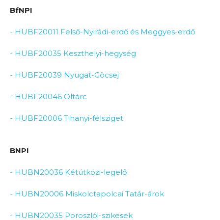
BfNPI
- HUBF20011 Felső-Nyirádi-erdő és Meggyes-erdő
- HUBF20035 Keszthelyi-hegység
- HUBF20039 Nyugat-Göcsej
- HUBF20046 Oltárc
- HUBF20006 Tihanyi-félsziget
BNPI
- HUBN20036 Kétútközi-legelő
- HUBN20006 Miskolctapolcai Tatár-árok
- HUBN20035 Poroszlói-szikesek