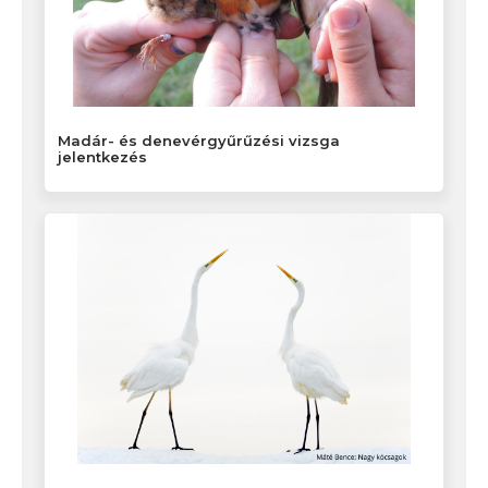
Madár- és denevérgyűrűzési vizsga
jelentkezés