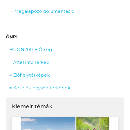
=
Megalapozó dolumentáció
ÖNPI
– HUON20018 Őrség
= Áttekintő térkép
= Élőhelytérképek
= Kezelési egység térképek
Kiemelt témák