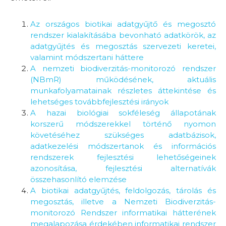
Az országos biotikai adatgyűjtő és megosztó
rendszer kialakításába bevonható adatkörök, az
adatgyűjtés és megosztás szervezeti keretei,
valamint módszertani háttere
A nemzeti biodiverzitás-monitorozó rendszer
(NBmR) működésének, aktuális
munkafolyamatainak részletes áttekintése és
lehetséges továbbfejlesztési irányok
A hazai biológiai sokféleség állapotának
korszerű módszerekkel történő nyomon
követéséhez szükséges adatbázisok,
adatkezelési módszertanok és információs
rendszerek fejlesztési lehetőségeinek
azonosítása, fejlesztési alternatívák
összehasonlító elemzése
A biotikai adatgyűjtés, feldolgozás, tárolás és
megosztás, illetve a Nemzeti Biodiverzitás-
monitorozó Rendszer informatikai hátterének
megalapozása érdekében informatikai rendszer