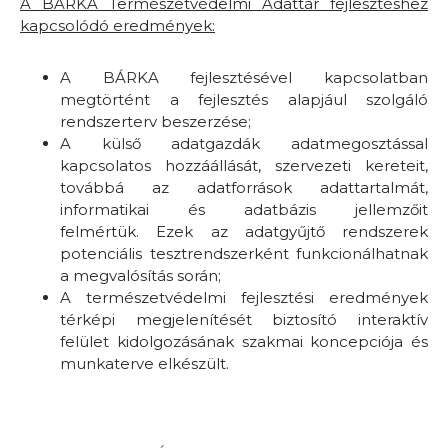
A BÁRKA Természetvédelmi Adattár fejlesztéshez
kapcsolódó eredmények:
A BÁRKA fejlesztésével kapcsolatban
megtörtént a fejlesztés alapjául szolgáló
rendszerterv beszerzése;
A külső adatgazdák adatmegosztással
kapcsolatos hozzáállását, szervezeti kereteit,
továbbá az adatforrások adattartalmát,
informatikai és adatbázis jellemzőit
felmértük. Ezek az adatgyűjtő rendszerek
potenciális tesztrendszerként funkcionálhatnak
a megvalósítás során;
A természetvédelmi fejlesztési eredmények
térképi megjelenítését biztosító interaktív
felület kidolgozásának szakmai koncepciója és
munkaterve elkészült.