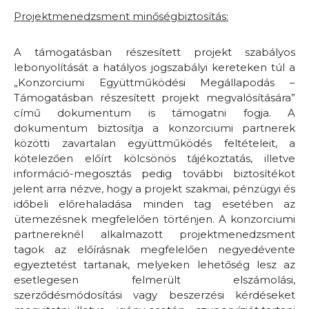
Projektmenedzsment minőségbiztosítás:
A támogatásban részesített projekt szabályos
lebonyolítását a hatályos jogszabályi kereteken túl a
„Konzorciumi Együttműködési Megállapodás –
Támogatásban részesített projekt megvalósítására”
című dokumentum is támogatni fogja. A
dokumentum biztosítja a konzorciumi partnerek
közötti zavartalan együttműködés feltételeit, a
kötelezően előírt kölcsönös tájékoztatás, illetve
információ-megosztás pedig további biztosítékot
jelent arra nézve, hogy a projekt szakmai, pénzügyi és
időbeli előrehaladása minden tag esetében az
ütemezésnek megfelelően történjen. A konzorciumi
partnereknél alkalmazott projektmenedzsment
tagok az előírásnak megfelelően negyedévente
egyeztetést tartanak, melyeken lehetőség lesz az
esetlegesen felmerült elszámolási,
szerződésmódosítási vagy beszerzési kérdéseket