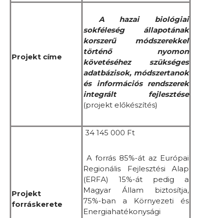
A hazai biológiai
sokféleség állapotának
korszerű módszerekkel
történő nyomon
Projekt címe
követéséhez szükséges
adatbázisok, módszertanok
és információs rendszerek
integrált fejlesztése
(projekt előkészítés)
34 145 000 Ft
A forrás 85%-át az Európai
Regionális Fejlesztési Alap
(ERFA) 15%-át pedig a
Magyar Állam biztosítja,
Projekt
75%-ban a Környezeti és
forráskerete
Energiahatékonysági