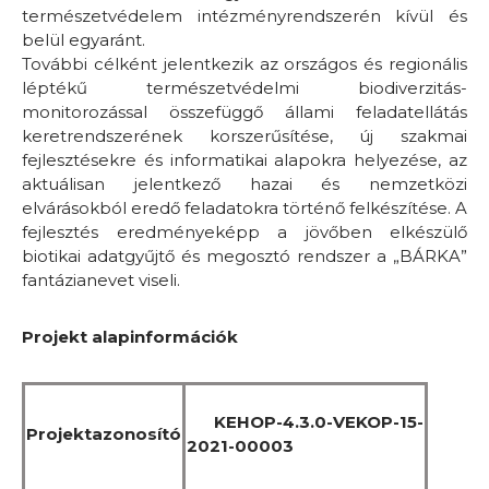
természetvédelem intézményrendszerén kívül és
belül egyaránt.
További célként jelentkezik az országos és regionális
léptékű természetvédelmi biodiverzitás-
monitorozással összefüggő állami feladatellátás
keretrendszerének korszerűsítése, új szakmai
fejlesztésekre és informatikai alapokra helyezése, az
aktuálisan jelentkező hazai és nemzetközi
elvárásokból eredő feladatokra történő felkészítése. A
fejlesztés eredményeképp a jövőben elkészülő
biotikai adatgyűjtő és megosztó rendszer a „BÁRKA”
fantázianevet viseli.
Projekt alapinformációk
KEHOP-4.3.0-VEKOP-15-
Projektazonosító
2021-00003