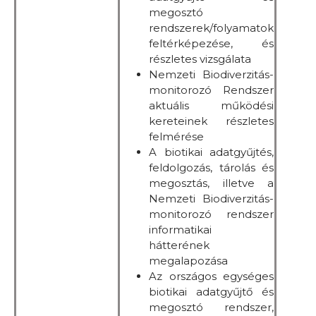
megosztó
rendszerek/folyamatok
feltérképezése, és
részletes vizsgálata
Nemzeti Biodiverzitás-
monitorozó Rendszer
aktuális működési
kereteinek részletes
felmérése
A biotikai adatgyűjtés,
feldolgozás, tárolás és
megosztás, illetve a
Nemzeti Biodiverzitás-
monitorozó rendszer
informatikai
hátterének
megalapozása
Az országos egységes
biotikai adatgyűjtő és
megosztó rendszer,