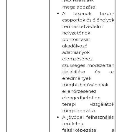
tesztelésének
megalapozása
A taxonok, taxon-
csoportok és élőhelyek
természetvédelmi
helyzetének
pontosítását
akadályozó
adathiányok
elemzéséhez
szükséges módszertan
kialakítása és az
eredmények
megbízhatóságának
ellenőrzéséhez
elengedhetetlen
terepi vizsgálatok
megalapozása
A jövőbeli felhasználási
területek
feltérképezése, a