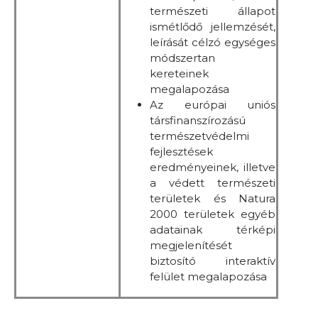
természeti állapot
ismétlődő jellemzését,
leírását célzó egységes
módszertan
kereteinek
megalapozása
Az európai uniós
társfinanszírozású
természetvédelmi
fejlesztések
eredményeinek, illetve
a védett természeti
területek és Natura
2000 területek egyéb
adatainak térképi
megjelenítését
biztosító interaktív
felület megalapozása