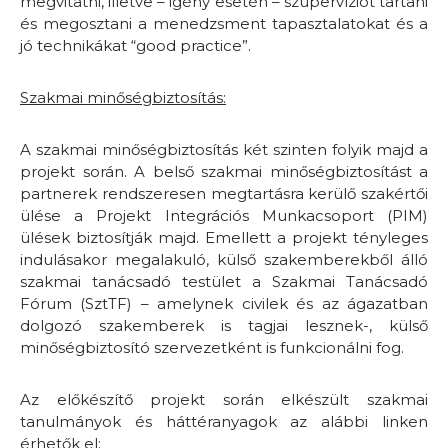
megvitatni, illetve – igény esetén – szupervíziót tartani
és megosztani a menedzsment tapasztalatokat és a
jó technikákat “good practice”.
Szakmai minőségbiztosítás:
A szakmai minőségbiztosítás két szinten folyik majd a
projekt során. A belső szakmai minőségbiztosítást a
partnerek rendszeresen megtartásra kerülő szakértői
ülése a Projekt Integrációs Munkacsoport (PIM)
ülések biztosítják majd. Emellett a projekt tényleges
indulásakor megalakuló, külső szakemberekből álló
szakmai tanácsadó testület a Szakmai Tanácsadó
Fórum (SztTF) – amelynek civilek és az ágazatban
dolgozó szakemberek is tagjai lesznek-, külső
minőségbiztosító szervezetként is funkcionálni fog.
Az előkészítő projekt során elkészült szakmai
tanulmányok és háttéranyagok az alábbi linken
érhetők el: