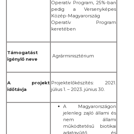
Operatív Program, 25%-ban
pedig a Versenyképes
Közép-Magyarország
Operatív Program
keretében
Támogatást
Agrárminisztérium
igénylő neve
A projekt
Projektelőkészítés: 2021.
időtávja
július 1. – 2023. június 30.
A Magyarországon
jelenleg zajló állami és
nem állami
működtetésű biotikai
adatgyűjtő és