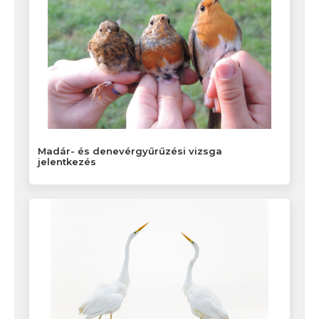
Madár- és denevérgyűrűzési vizsga
jelentkezés