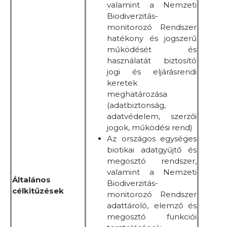
valamint a Nemzeti
Biodiverzitás-
monitorozó Rendszer
hatékony és jogszerű
működését és
használatát biztosító
jogi és eljárásrendi
keretek
meghatározása
(adatbiztonság,
adatvédelem, szerzői
jogok, működési rend)
Az országos egységes
biotikai adatgyűjtő és
megosztó rendszer,
valamint a Nemzeti
Általános
Biodiverzitás-
célkitűzések
monitorozó Rendszer
adattároló, elemző és
megosztó funkciói